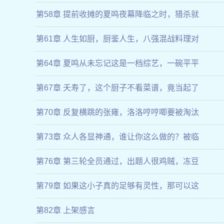
第58章 提前收摊的夏鸣夜幕降临之时，猎杀就
第61章 人生如厨，厨鉴人生，八强混战料理对
第64章 夏鸣从未忘记这是一档综艺，一碗平平
第67章 夭寿了，这个厨子不看菜谱，竟当起了
第70章 反复横跳的张雍，洛洛哼哼唧要被淘汰
第73章 众人各显神通，谁让你这么做的？被临
第76章 第三轮全员通过，出题人很鸡贼，冻豆
第79章 如果这小子真的足够有灵性，那可以这
第82章 上架感言