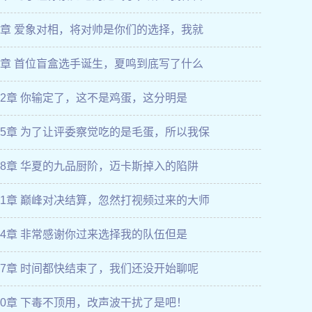
6章 爱象对相，将对帅是你们的选择，我就
9章 首位盲盒选手诞生，夏鸣到底写了什么
12章 你输定了，这不是鸡蛋，这分明是
15章 为了让评委察觉吃的是毛蛋，所以我保
18章 华夏的九品厨阶，迈卡斯掉入的陷阱
21章 巅峰对决结算，忽然打视频过来的大师
24章 非常感谢你过来选择我的队伍但是
27章 时间都快结束了，我们还没开始聊呢
30章 下毒不顶用，改声波干扰了是吧！