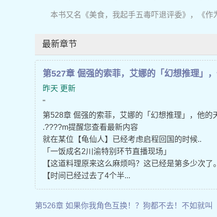
本书又名《美食，我起手五毒吓退评委》，《作
最新章节
第527章 倔强的索菲，艾娜的「幻想推理」，
昨天 更新
"
第528章 倔强的索菲，艾娜的「幻想推理」，他的天
.????m提醒您查看最新内容
就在某位【龟仙人】已经考虑启程回国的时候..
「一饭成名2川渝特别环节直播现场」
【这道料理原来这么麻烦吗？这已经是第多少次了
【时间已经过去了4个半...
第526章 如果你我角色互换！？狗都不去！不如就叫