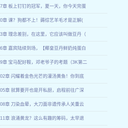
87章 板上钉钉的冠军，夏一天，你今天完蛋
90章 课？狗都不上！薅综艺羊毛才是正解(
93章 理念差别，在这里，它应该叫做豆丹（
96章 嘉宾陆续到场，【椰皇豆丹鲜奶炖蛋白
99章 宝马配好鞍，邓老爷子的考题（3K第二
102章 闪耀着金色光芒的灌汤黄鱼！你到底
105章 就算要开也是开私厨，启程前往广深
108章 刀染血晕，大刀面非遗传承人关重云
111章 浪涌黄龙？这么有趣的筹码，太早退