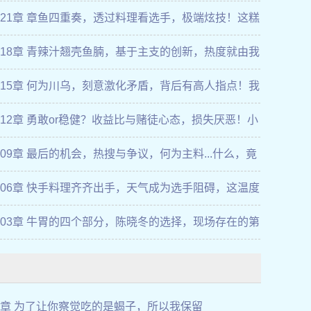
鸣的助手？？？
521章 章鱼四重奏，透过料理看选手，极端炫技！这糕
部竟是...
518章 青辣汁翘壳鱼腩，基于主支的创新，热度就由我
盘吃下了！！！
515章 何为川乌，刻意激化矛盾，背后有高人指点！我
..退赛！！
512章 勇敢or稳健？收益比与赌徒心态，损失厌恶！小
是赚...
509章 最后的机会，热搜与争议，何为主料...什么，竟
时...
506章 快手料理齐齐出手，天气成为选手阻碍，这温度
凉拌菜，找死！
503章 牛胃的四个部分，陈晓冬的选择，现场存在的第
主食材...
3章 为了让你察觉吃的是蝎子，所以我保留