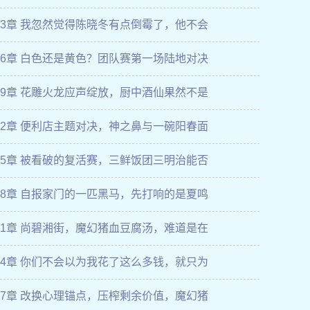
33章 我忽然觉得陈晓冬有点倒霉了，他不会
36章 白色还是黄色？团队赛第一场陆地对决
39章 花雕火龙应声绽放，厨中酒仙果然不是
42章 便利店主题对决，神之鼻与一碗阳春面
45章 被看破的复活赛，三鲜饭团三明治能否
48章 自报家门的一匹黑马，先打响的是夏鸣
51章 尚碧湘街，魔幻猪血豆腐汤，难道是在
54章 你们不会以为我花了这么多钱，就只为
57章 改换心理锚点，压榨剩余价值，魔幻猪