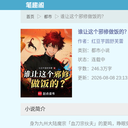
▷
▷ 谁让这个邪修做饭的？
首页
都市
谁让这个邪修做饭的
作者：红豆芋圆舒芙蕾
类别：都市小说
状态：连载中
字数：246.3万字
更新：2026-08-08 23:13
小说简介
身为九州大陆魔宗「血刀宗伙夫」的夏鸣，睁眼