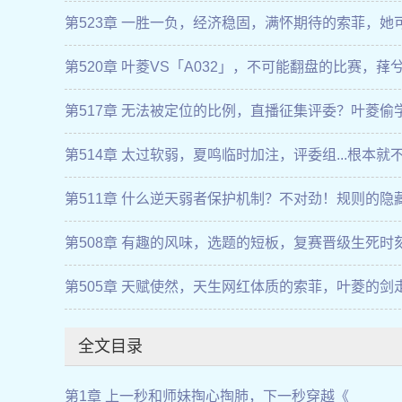
仙人」吧！！！
第523章 一胜一负，经济稳固，满怀期待的索菲，她
差的远呢...
第520章 叶菱VS「A032」，不可能翻盘的比赛，萚
兮？？？
第517章 无法被定位的比例，直播征集评委？叶菱偷
融合菜！！！
第514章 太过软弱，夏鸣临时加注，评委组...根本就
什么是水饺！
第511章 什么逆天弱者保护机制？不对劲！规则的隐
阱与众生相...
第508章 有趣的风味，选题的短板，复赛晋级生死时刻.
叶菱999？
第505章 天赋使然，天生网红体质的索菲，叶菱的剑
锋...
全文目录
第1章 上一秒和师妹掏心掏肺，下一秒穿越《