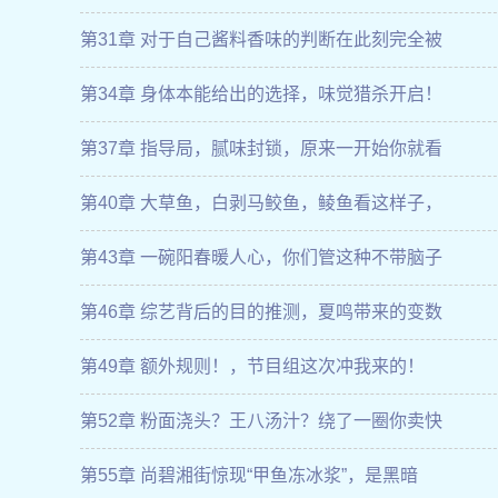
第31章 对于自己酱料香味的判断在此刻完全被
第34章 身体本能给出的选择，味觉猎杀开启！
第37章 指导局，腻味封锁，原来一开始你就看
第40章 大草鱼，白剥马鲛鱼，鲮鱼看这样子，
第43章 一碗阳春暖人心，你们管这种不带脑子
第46章 综艺背后的目的推测，夏鸣带来的变数
第49章 额外规则！，节目组这次冲我来的！
第52章 粉面浇头？王八汤汁？绕了一圈你卖快
第55章 尚碧湘街惊现“甲鱼冻冰浆”，是黑暗