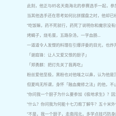
此刻，他正与85名天南海北的参赛选手一起，
当其他选手还在思考如何比拼摆盘之时，他却已
“吃饭嘛，药不死就行，药死了说明你和魔宗没有
烤蝎子，烧毛蛋，五路杂汤，一字血肠...
一道道令人发憷的料理在引爆评委的目光，也炸
「谢庭锋：让人又爱又恨的厨子」
「郑勇麒：把灯先关了我再吃」
粉丝爱他至极，黑粉也对他嗤之以鼻，认为他是
但夏鸣无所谓，身怀「融血魔修之法」的他，不止
“你问我一个厨子为什么要参加《极地求生》？因
“什么？你问我为何能十七刀庖丁解牛？五十米外
“不是，我一个厨子，走南闯北，多学点技巧防身