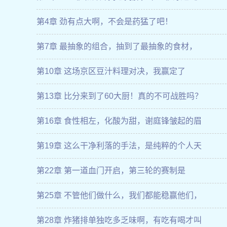
第4章 劲有点大啊，不会是药猛了吧！
第7章 最抽象的组合，抽到了最抽象的食材，
第10章 这场京区豆汁料理对决，我赢定了
第13章 比分来到了60大厨！真的不可战胜吗？
第16章 食性相左，化酸为甜，谢庭锋皱起的眉
第19章 这么干净利落的手法，是纯粹的个人天
第22章 第一道血门开启，第三轮的赛制是
第25章 不管他们做什么，我们都能稳赢他们，
第28章 炸猪排单独吃多乏味啊，有吃有喝才叫