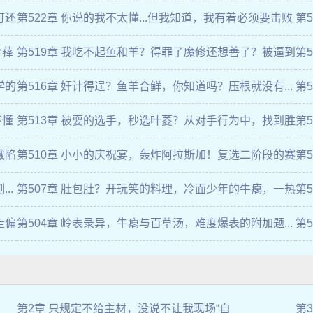
大章）
夏
可还
第522章 你说的我不太懂...但我知道，我有着必须要击败
第
你的理由..
点内
兮萚
第519章 我吃不起鱼和羊？得罪了魔修还想善了？被逼到
第
墙角的叶菱...
全
学的
第516章 奸计得逞？鱼羊合鲜，你知道吗？压根就没有...
第
固定比例啊！
要.
不懂
第513章 被耍的选手，秒选叶菱？从对手行为中，找到胜
第
率最大化途径..
亏便
藏陷
第510章 小小的庆祝宴，轰炸阿拉斯加！复选二阶段的赛
第
制...是掠夺？
然同
..
第507章 肚包肚？开玩笑的料理，冷面少年的牛瘪，一热
第
顶三鲜！
做
走偏
第504章 岭表录异，牛瘪与百草汤，难度爆表的附加题...
第
是她！
五项
第2章 只规定不给主材，没说不让我现场“自
第