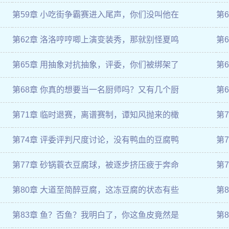
第59章 小吃街争霸赛进入尾声，你们没叫他在
第
第62章 洛洛哼哼唧上演变装秀，那就别怪夏鸣
第
第65章 用抽象对抗抽象，评委，你们被绑架了
第
第68章 你真的想要当一名厨师吗？又有几个厨
第
第71章 临时退赛，离谱赛制，谭知风抛来的橄
第
第74章 评委评判尺度讨论，没有鸭血的豆腐鸭
第
第77章 砂锅蓑衣豆腐球，被逐步挤压疲于奔命
第
第80章 大道至简醉豆腐，这冻豆腐的状态有些
第
第83章 鱼？否鱼？我明白了，你这鱼皮竟然是
第