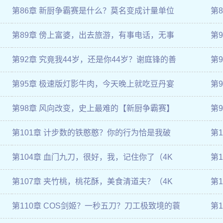
第86章 新厨争霸赛是什么？莫名变成计量单位
第
第89章 傍上富婆，出去旅游，有事电话，无事
第
第92章 究竟我44岁，还是你44岁？谢庭锋的善
第
第95章 极速版灯影牛肉，今天晚上就吃豆丹宴
第
第98章 风向改变，史上最难的【新厨争霸赛】
第
第101章 计步数的铁憨憨？你的行为恰是我破
第
第104章 血门九刀，很好，我，记住你了（4K
第
第107章 夹竹桃，桃花酥，美食清道夫？（4K
第
第110章 COS剑姬？一秒五刀？刀工极致境的蓑
第