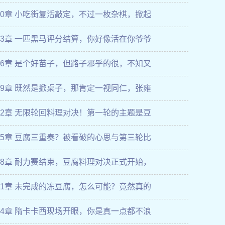
60章 小吃街复活敲定，不过一枚杂棋，掀起
63章 一匹黑马评分结算，你好像活在你爷爷
66章 是个好苗子，但路子邪乎的很，不知又
69章 既然是掀桌子，那肯定一视同仁，张雍
72章 无限轮回料理对决！第一轮的主题是豆
75章 豆腐三重奏？被看破的心思与第三轮比
78章 耐力赛结束，豆腐料理对决正式开始，
81章 未完成的冻豆腐，怎么可能？竟然真的
84章 隋卡卡西现场开眼，你是真一点都不浪