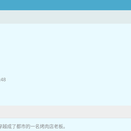
？
:48
穿越成了都市的一名烤肉店老板。