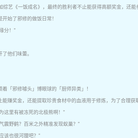
参加综艺《一饭成名》，最终的胜利者不止能获得高额奖金，还能
经开始了邪修的做饭日常！
缘分！”
开了他们味蕾。
顶着「邪修噱头」博眼球的「厨师异类」！
能赚奖金，还能提取珍贵食材中的血液用于修炼，为了合理获取珍
为这里有被冻死的北极熊啊！”
气震野鹤？百米之外精准发现蚁巢？”
应该也很河狸吧？”