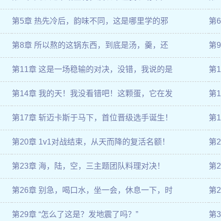
第5章 热先冷后，韵味不同，这是哪里学的邪
第
第8章 所以熬的这锅东西，到底是汤，羹，还
第
第11章 这是一场稳输的对决，没错，我说的是
第
第14章 我的天！我没看错吧！这颗蛋，它在发
第
第17章 斩迈卡斯于马下，首位晋级选手诞生！
第
第20章 1v1对战结束，从天而降的复活名额！
第
第23章 海，陆，空，三主题团队料理对决！
第
第26章 别急，喝口水，坐一会，休息一下，时
第
第29章 “怎么了这是？发地震了吗？”
第