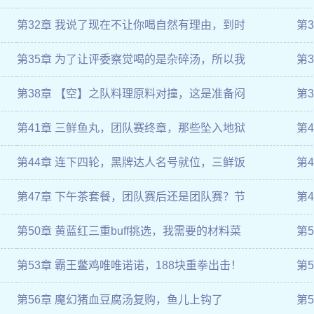
第32章 我说了现在不让你喝自然有理由，到时
第
第35章 为了让评委察觉喝的是杂碎汤，所以我
第
第38章 【空】之队料理原料对撞，这是准备闷
第
第41章 三鲜鱼丸，团队赛终章，那些坠入地狱
第
第44章 连下四轮，黑牌达人名号就位，三鲜饭
第
第47章 下午茶套餐，团队赛后还是团队赛？节
第
第50章 黄蓝红三重buff挑选，我需要的材料菜
第
第53章 霸王鳖鸡唯唯诺诺，188块重拳出击！
第
第56章 魔幻猪血豆腐汤复购，鱼儿上钩了
第