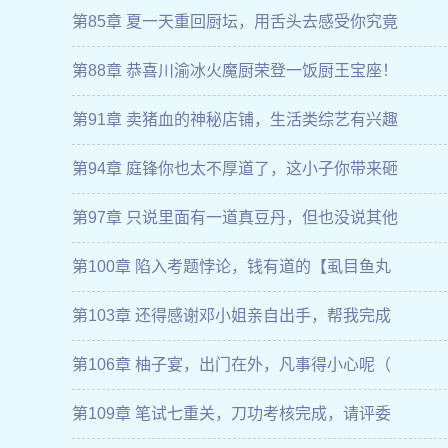
第85章 夏一天重回厨坛，用舌头去感受你究竟
第88章 恭喜川渝冰火魔厨荣登一饭厨王宝座！
第91章 卖猪血的神秘店铺，生活类综艺有兴趣
第94章 庭锋你也太不厚道了，这小子你带来砸
第97章 只说里面有一道真豆丹，但也没说其他
第100章 陷入考题悖论，钱有道的【虱目鱼丸
第103章 还得感谢邓小姐亲自出手，帮我完成
第106章 柚子宴，出门在外，凡事得小心呢（
第109章 笔试七重关，刀功考核完成，请评委