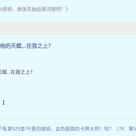
为邪修，做饭先抽血很河狸吧！》
他的天赋...在我之上？
赋...在我之上？
。】
「龟
第525章 叶菱的枷锁，血色厨路的卡牌大师！哈？（7K
第