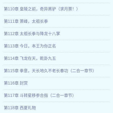
第110章 皇陵之前，奇异黑驴（求月票！）
第111章 萧峰，太祖长拳
第112章 太祖长拳与降龙十八掌
第113章 今日，本王为你正名
第114章 飞龙在天，乾卦九五
第115章 拳意，天长地久不老长春功（二合一章节）
第116章 封赏
第117章 斗转星移参合指（二合一章节）
第118章 西夏礼物