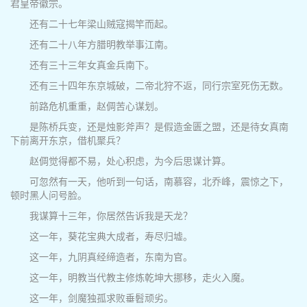
君皇帝徽宗。
还有二十七年梁山贼寇揭竿而起。
还有二十八年方腊明教举事江南。
还有三十三年女真金兵南下。
还有三十四年东京城破，二帝北狩不返，同行宗室死伤无数。
前路危机重重，赵倜苦心谋划。
是陈桥兵变，还是烛影斧声？是假造金匮之盟，还是待女真南
下前离开东京，借机聚兵？
赵倜觉得都不易，处心积虑，为今后思谋计算。
可忽然有一天，他听到一句话，南慕容，北乔峰，震惊之下，
顿时黑人问号脸。
我谋算十三年，你居然告诉我是天龙？
这一年，葵花宝典大成者，寿尽归墟。
这一年，九阴真经缔造者，东南为官。
这一年，明教当代教主修炼乾坤大挪移，走火入魔。
这一年，剑魔独孤求败垂髫顽劣。