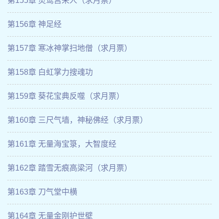
第155章 灵鹫宫来人（求月票）
第156章 神足经
第157章 寒冰神掌扫地僧（求月票）
第158章 白虹掌力搜魂功
第159章 葵花宝典反噬（求月票）
第160章 三尺气墙，神秘佛经（求月票）
第161章 无量海宝箓，大智度经
第162章 踏雪无痕高梁河（求月票）
第163章 刀气堂中横
第164章 无量金刚护世壁