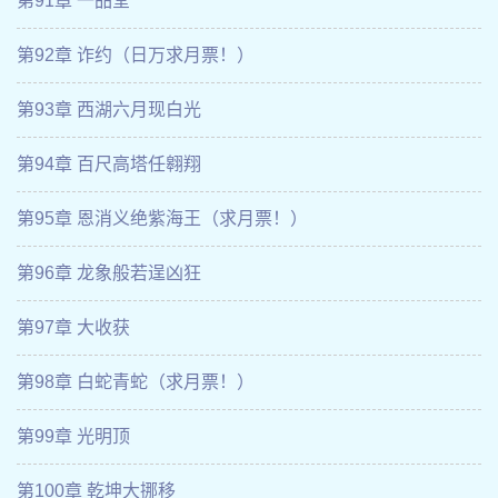
第91章 一品堂
第92章 诈约（日万求月票！）
第93章 西湖六月现白光
第94章 百尺高塔任翱翔
第95章 恩消义绝紫海王（求月票！）
第96章 龙象般若逞凶狂
第97章 大收获
第98章 白蛇青蛇（求月票！）
第99章 光明顶
第100章 乾坤大挪移