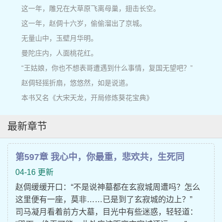
这一年，雕兄在大草原飞离母巢，翅击长空。
这一年，赵倜十六岁，偷偷溜出了京城。
无量山中，玉壁月华明。
曼陀庄内，人面桃花红。
“王姑娘，你也不想表哥遭遇到什么事情，复国无望吧？”
赵倜轻摇折扇，悠悠然，如是说道。
本书又名《大宋天龙，开局修炼葵花宝典》
最新章节
第597章 我心中，你最重，悲欢共，生死同
04-16 更新
赵倜缓缓开口：“不是说神墓都在玄寂城周遭吗？怎么
这里便有一座，莫非……已是到了玄寂城的边上？”
司马凝月看着前方大墓，目光中有些迷惑，轻轻道：