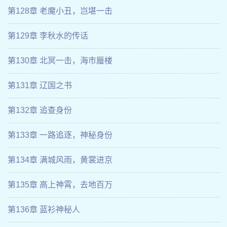
第128章 老魔小丑，岂堪一击
第129章 李秋水的传话
第130章 北冥一击，海市蜃楼
第131章 辽国之书
第132章 追查身份
第133章 一路追逐，神秘身份
第134章 满城风雨，黄裳进京
第135章 高上神霄，去地百万
第136章 蓝衫神秘人