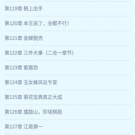
第119章 朝上出手
第120章 本王说了，全都不行！
第121章 金蝉脱壳
第122章 三件大事（二合一章节）
第123章 紫霞劲
第124章 玉女峰风云乍变
第125章 葵花宝典真正大成
第126章 擂鼓山，珍珑棋局
第127章 江南第一