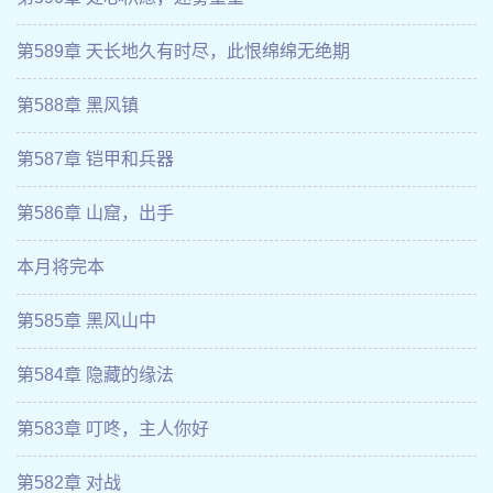
第589章 天长地久有时尽，此恨绵绵无绝期
第588章 黑风镇
第587章 铠甲和兵器
第586章 山窟，出手
本月将完本
第585章 黑风山中
第584章 隐藏的缘法
第583章 叮咚，主人你好
第582章 对战