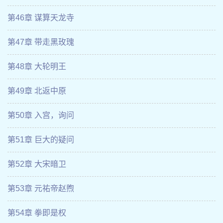
第46章 谋算天龙寺
第47章 带走黑玫瑰
第48章 大轮明王
第49章 北返中原
第50章 入宫，询问
第51章 巨大的疑问
第52章 大宋暗卫
第53章 元祐帝赵煦
第54章 拳即是权