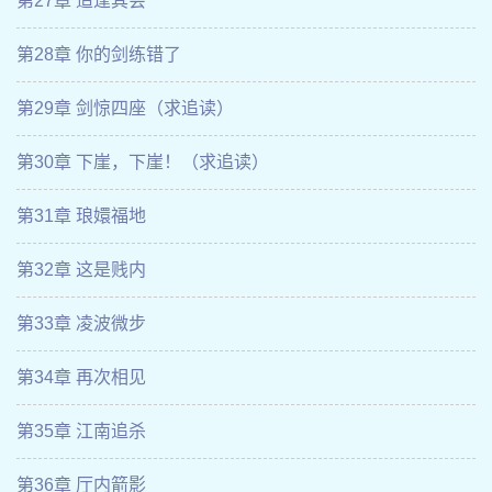
第27章 适逢其会
第28章 你的剑练错了
第29章 剑惊四座（求追读）
第30章 下崖，下崖！（求追读）
第31章 琅嬛福地
第32章 这是贱内
第33章 凌波微步
第34章 再次相见
第35章 江南追杀
第36章 厅内箭影