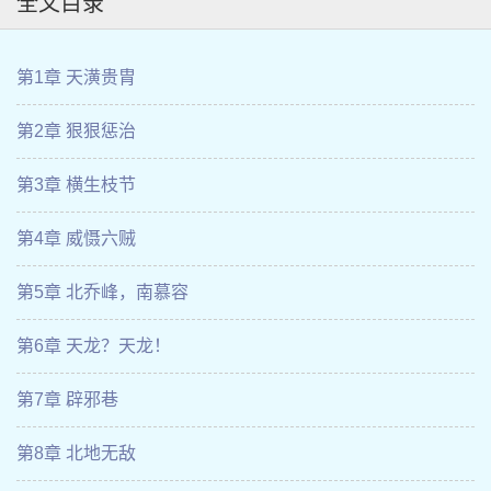
全文目录
第1章 天潢贵胄
第2章 狠狠惩治
第3章 横生枝节
第4章 威慑六贼
第5章 北乔峰，南慕容
第6章 天龙？天龙！
第7章 辟邪巷
第8章 北地无敌