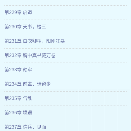
第229章 启道
第230章 天书，楼三
第231章 白衣卿相，阳刚狂暴
第232章 胸中真书藏万卷
第233章 劫牢
第234章 前辈，请留步
第235章 气乱
第236章 境遇
第237章 信兵，见面