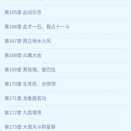
第165章 此间乐否
第166章 此才一石，我占十一斗
第167章 再立地水火风
第168章 众魔大会
第169章 黑玫瑰，香巴拉
第170章 生死符，光明顶
第171章 龙象般若功
第172章 九层境界
第173章 大周天斗转星移