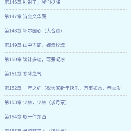
第146章 别射了，我们投降
第147章 诗会文华殿
第148章 坏尔国心（大合章）
第149章 山中古庙，婉清玫瑰
第150章 诡计多端，寒蚕凝冰
第151章 寒冰之气
第152章 一年之约（祝大家新年快乐，万事如意，恭喜发
财）
第153章 少林，少林（求月票）
第154章 取一件东西