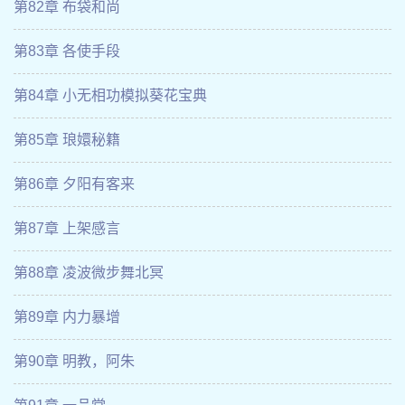
第82章 布袋和尚
第83章 各使手段
第84章 小无相功模拟葵花宝典
第85章 琅嬛秘籍
第86章 夕阳有客来
第87章 上架感言
第88章 凌波微步舞北冥
第89章 内力暴增
第90章 明教，阿朱