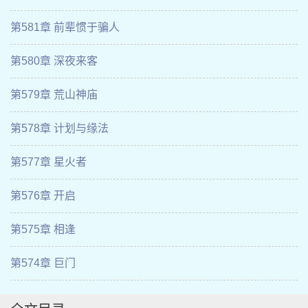
第581章 前辈惯于骗人
第580章 深夜来客
第579章 荒山神庙
第578章 计划与缘法
第577章 星火者
第576章 开启
第575章 相逢
第574章 巨门