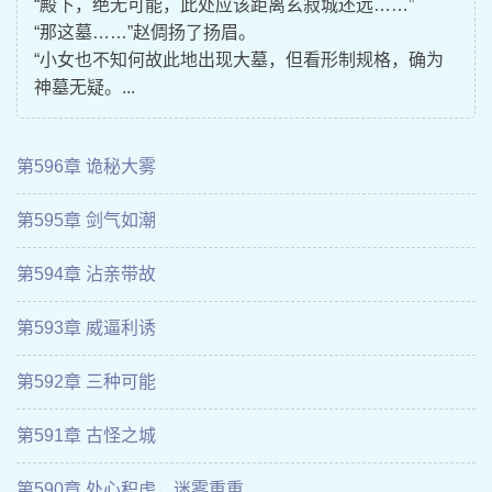
“殿下，绝无可能，此处应该距离玄寂城还远……”
“那这墓……”赵倜扬了扬眉。
“小女也不知何故此地出现大墓，但看形制规格，确为
神墓无疑。...
第596章 诡秘大雾
第595章 剑气如潮
第594章 沾亲带故
第593章 威逼利诱
第592章 三种可能
第591章 古怪之城
第590章 处心积虑，迷雾重重