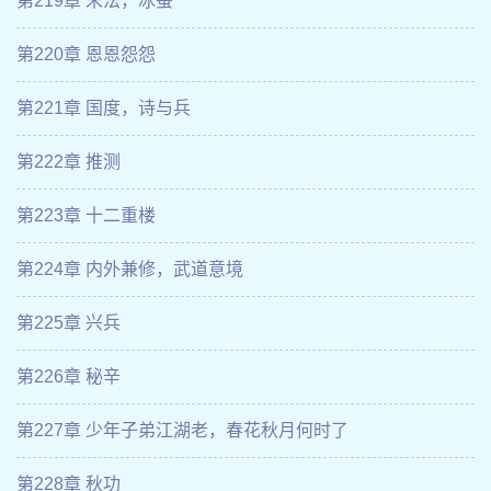
第219章 末法，冰蚕
第220章 恩恩怨怨
第221章 国度，诗与兵
第222章 推测
第223章 十二重楼
第224章 内外兼修，武道意境
第225章 兴兵
第226章 秘辛
第227章 少年子弟江湖老，春花秋月何时了
第228章 秋功