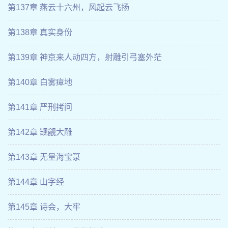
第137章 燕云十六州，风起云飞扬
第138章 真实身份
第139章 神京来人动四方，射雕引弓塞外茫
第140章 白雾瘴地
第141章 严刑拷问
第142章 觊觎大雕
第143章 无量海宝箓
第144章 山字经
第145章 诗会，大牢