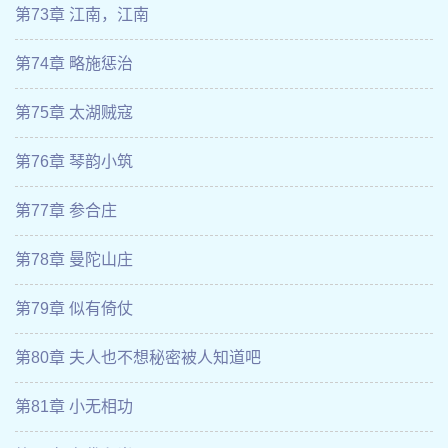
第73章 江南，江南
第74章 略施惩治
第75章 太湖贼寇
第76章 琴韵小筑
第77章 参合庄
第78章 曼陀山庄
第79章 似有倚仗
第80章 夫人也不想秘密被人知道吧
第81章 小无相功