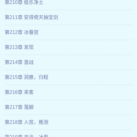
第210章 极乐净土
第211章 安得倚天抽宝剑
第212章 冰蚕宫
第213章 发现
第214章 激战
第215章 洞察，归程
第216章 来客
第217章 落脚
第218章 入宫，推测