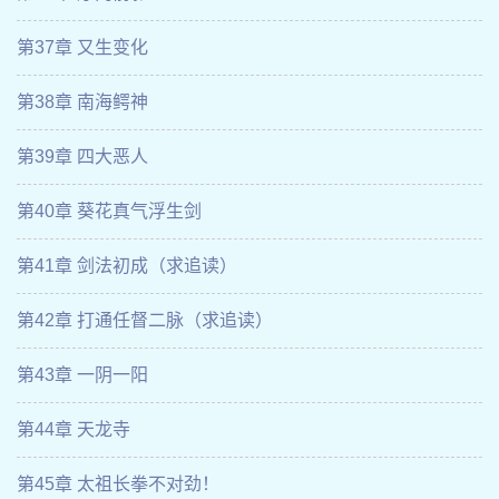
第37章 又生变化
第38章 南海鳄神
第39章 四大恶人
第40章 葵花真气浮生剑
第41章 剑法初成（求追读）
第42章 打通任督二脉（求追读）
第43章 一阴一阳
第44章 天龙寺
第45章 太祖长拳不对劲！