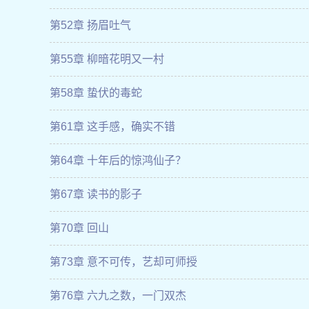
第52章 扬眉吐气
第55章 柳暗花明又一村
第58章 蛰伏的毒蛇
第61章 这手感，确实不错
第64章 十年后的惊鸿仙子？
第67章 读书的影子
第70章 回山
第73章 意不可传，艺却可师授
第76章 六九之数，一门双杰