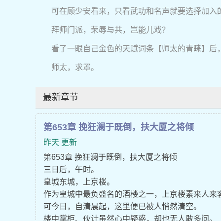
可在顾少安看来，只看武功和名声就要选择加入
拜师门派，荣辱与共，岂能儿戏？
看了一眼自己金色的天赋词条【师太的青睐】后
师太，求罩。
最新章节
第653章 挽狂澜于既倒，扶大厦之将倾
昨天 更新
第653章 挽狂澜于既倒，扶大厦之将倾
三日后，午时。
皇城东城，上京楼。
作为皇城中最负盛名的酒楼之一，上京楼素来人来
可今日，自清晨起，这里便已被人悄然清空。
楼中掌柜、伙计虽然心中疑惑，却也无人敢多问。