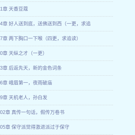
81章 天香豆蔻
84章 好人送到底，送佛送到西（一更，求追
87章 两下胸口一下喉（四更，求追读）
90章 天纵之才（一更）
93章 后返先天，新的金色词条
96章 峨眉第一，夜雨破庙
99章 天机老人，孙白发
102章 真传一句话，假传万卷书
105章 保守派觉得激进派过于保守