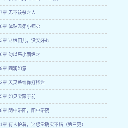
27章 无不该杀之人
30章 体贴温柔小师弟
33章 这娘们儿，没安好心
36章 勿以恶小而纵之
39章 圆润如意
42章 天灵盖给你打稀烂
45章 如见宝藏于前
48章 阴中带阳，阳中带阴
51章 有人护着，这感觉确实不错（第三更）