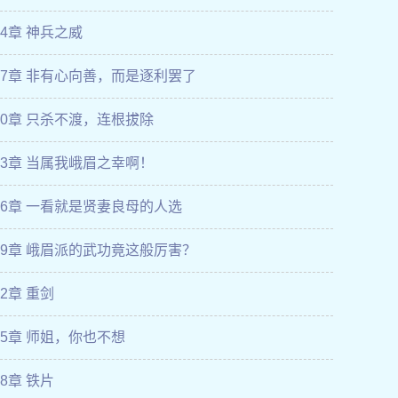
54章 神兵之威
57章 非有心向善，而是逐利罢了
60章 只杀不渡，连根拔除
63章 当属我峨眉之幸啊！
66章 一看就是贤妻良母的人选
69章 峨眉派的武功竟这般厉害？
2章 重剑
75章 师姐，你也不想
8章 铁片