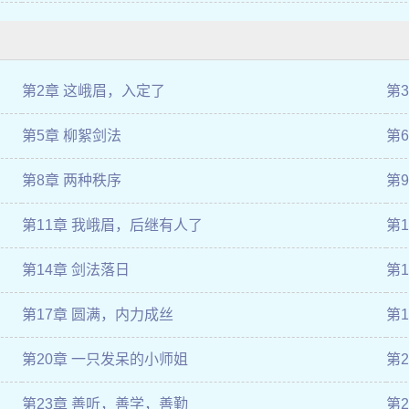
第2章 这峨眉，入定了
第
第5章 柳絮剑法
第
第8章 两种秩序
第
第11章 我峨眉，后继有人了
第
第14章 剑法落日
第
第17章 圆满，内力成丝
第
第20章 一只发呆的小师姐
第
第23章 善听，善学，善勤
第