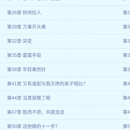
第26章 碎颅狂人
第
第29章 万事开头难
第
第32章 突变
第
第35章 雷霆手段
第
第38章 年轻果然好
第
第41章 又有谁配与我灭绝的弟子相比？
第
第44章 当真是瞎了眼
第
第47章 胜而不骄，风度自显
第
第50章 这他娘的十一岁？
第