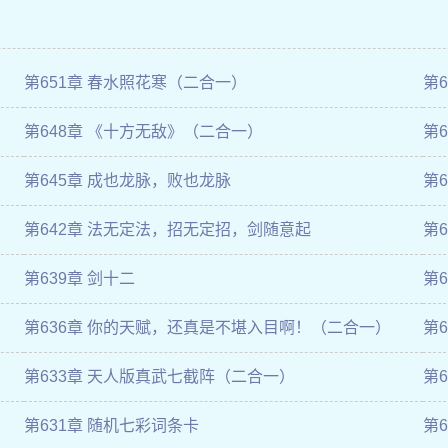
第651章 春水照花寒（二合一）
第
第648章 《十方无敌》（二合一）
第
第645章 成也龙脉，败也龙脉
第
第642章 法无定法，招无定招，剑随意起
第
第639章 剑十二
第
第636章 你的天赋，还真是不堪入目啊！（二合一）
第
第633章 天人版真武七截阵（二合一）
第6
第631章 随机七彩词条卡
第