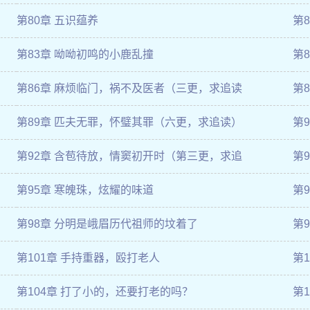
第80章 五识蕴养
第
第83章 呦呦初鸣的小鹿乱撞
第
第86章 麻烦临门，祸不及医者（三更，求追读
第
第89章 匹夫无罪，怀璧其罪（六更，求追读）
第
第92章 含苞待放，情窦初开时（第三更，求追
第
第95章 寒魄珠，炫耀的味道
第
第98章 分明是峨眉历代祖师的坟着了
第
第101章 手持重器，殴打老人
第
第104章 打了小的，还要打老的吗？
第