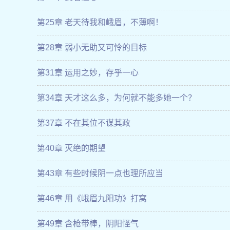
第25章 老天待我和峨眉，不薄啊！
第28章 弱小无助又可怜的目标
第31章 运用之妙，存乎一心
第34章 天才这么多，为何就不能多她一个？
第37章 不在其位不谋其政
第40章 灭绝的期望
第43章 有些时候阴一点也理所应当
第46章 用《峨眉九阳功》打窝
第49章 含枪带棒，阴阳怪气