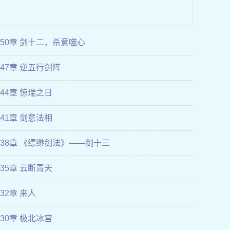
650章 剑十二，杀意噬心
647章 逆五行剑阵
644章 惊瑞之日
641章 剑意法相
638章 《缥缈剑法》——剑十三
635章 云断青天
32章 来人
630章 极北冰宫