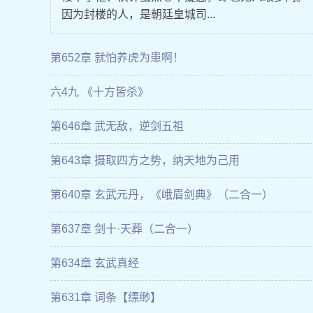
因为封楼的人，是朝廷皇城司...
第652章 就怕养虎为患啊！
六4九 《十方皆杀》
第646章 武无敌，逆剑五祖
第643章 摄取四方之势，纳天地为己用
第640章 玄武元丹，《峨眉剑典》（二合一）
第637章 剑十·天葬（二合一）
第634章 玄武真经
第631章 词条【缥缈】