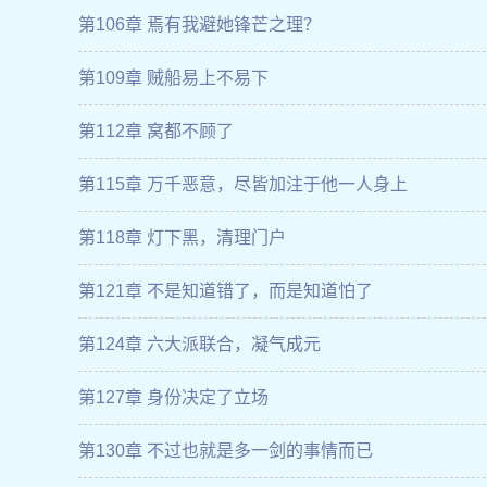
第106章 焉有我避她锋芒之理？
第109章 贼船易上不易下
第112章 窝都不顾了
第115章 万千恶意，尽皆加注于他一人身上
第118章 灯下黑，清理门户
第121章 不是知道错了，而是知道怕了
第124章 六大派联合，凝气成元
第127章 身份决定了立场
第130章 不过也就是多一剑的事情而已