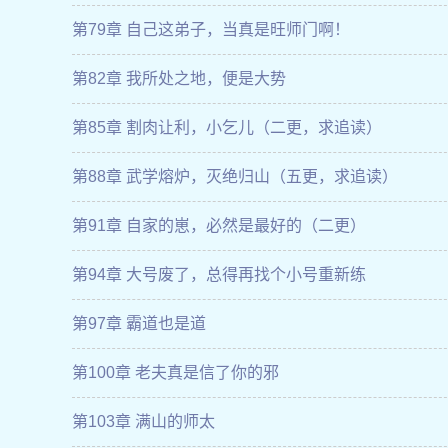
第79章 自己这弟子，当真是旺师门啊！
第82章 我所处之地，便是大势
第85章 割肉让利，小乞儿（二更，求追读）
第88章 武学熔炉，灭绝归山（五更，求追读）
第91章 自家的崽，必然是最好的（二更）
第94章 大号废了，总得再找个小号重新练
第97章 霸道也是道
第100章 老夫真是信了你的邪
第103章 满山的师太