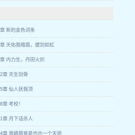
3章 新的金色词条
6章 天佑我峨眉，拔剑如虹
9章 内力生，丹田火炽
12章 天生剑骨
15章 仙人抚我顶
18章 考校！
21章 月下话杀人
24章 我峨眉竟是也出一个天骄