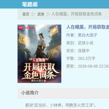
▷
▷ 人在峨眉，开局获取金色词条
首页
武侠
人在峨眉，开局获取
作者：黑白大团子
类别：武侠小说
状态：连载中
字数：262.3万字
更新：2026-08-08 22:26
小说简介
都说“武当好，少林棒，明教圣火焚江洋”。