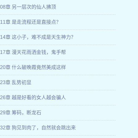
108章 另一层次的仙人拂顶
111章 是走流程还是直接点？
114章 这小子，难不成是天生神力？
117章 漫天花雨洒金钱，鬼手帮
120章 什么破晚霞竟然美成这样
123章 乱势初显
126章 越是好看的女人越会骗人
129章 筹码，断龙石
132章 狗见到肉了，自然就会跳出来