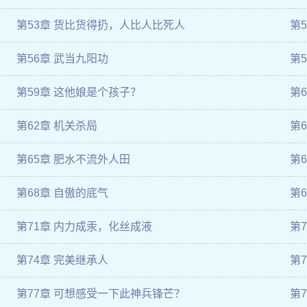
第53章 货比货得扔，人比人比死人
第
第56章 武当九阳功
第
第59章 这他娘是个孩子？
第
第62章 机关杀局
第
第65章 肥水不流外人田
第
第68章 自傲的底气
第
第71章 内力成汞，化丝成液
第7
第74章 完美继承人
第
第77章 可想感受一下此神兵锋芒？
第7