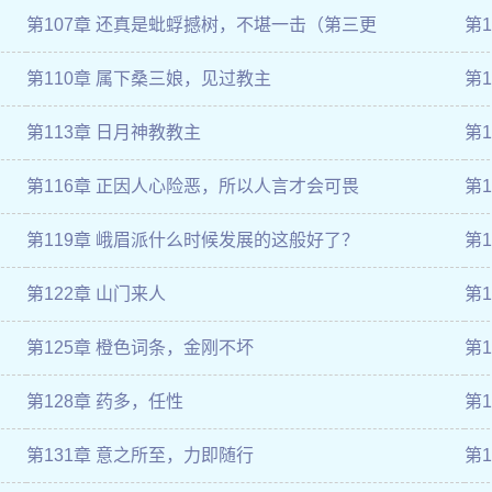
第107章 还真是蚍蜉撼树，不堪一击（第三更
第
第110章 属下桑三娘，见过教主
第
第113章 日月神教教主
第
第116章 正因人心险恶，所以人言才会可畏
第
第119章 峨眉派什么时候发展的这般好了？
第
第122章 山门来人
第
第125章 橙色词条，金刚不坏
第
第128章 药多，任性
第
第131章 意之所至，力即随行
第