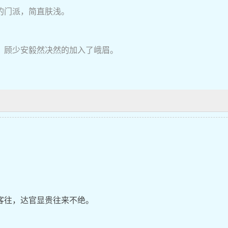
的门派，简直肤浅。
，顾少安毅然决然的加入了峨眉。
客往，达官显贵往来不绝。