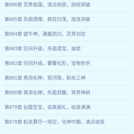
第886章 灵界底蕴，清点收获，纷纷突破
第885章 先祖馈赠，疯狂扫荡，接连突破
第884章 望牛神，满载而归，灵界剑宗
第883章 空间升级，先祖遗宝，抽奖
第882章 空间升级，饕饕化形，宝物到手
第881章 再添化神，冥河珠，斩杀三神
第880章 再添化神，先祖苏醒，冥界神树
第879章 仙盟至宝，巫族谢礼，收获满满
第878章 机关算尽一场空，化神中期，清点收获