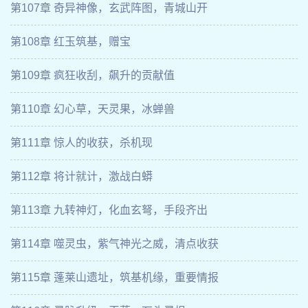
第107章 奇异神像，玄武阵图，青城山开
第108章 红玉筑基，赠宝
第109章 疯狂收刮，飙升的贡献值
第110章 幻心草，天灵果，冰蝉兽
第111章 惊人的收获，杀机现
第112章 将计就计，激战白蟒
第113章 九转神灯，化血玄弩，手段齐出
第114章 噬灵虫，紫气神光之威，清点收获
第115章 蓬莱山遗址，筑基机缘，重要情报