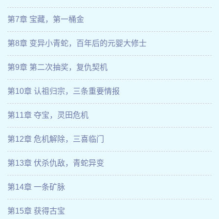
第7章 宝藏，第一桶金
第8章 变异小青蛇，百年后的元婴大修士
第9章 第二次抽奖，复仇契机
第10章 认祖归宗，三条重要情报
第11章 夺宝，灵田危机
第12章 危机解除，三喜临门
第13章 伏杀仇敌，青蛇异变
第14章 一条矿脉
第15章 获得古宝