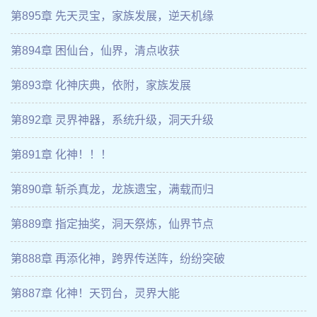
第895章 先天灵宝，家族发展，逆天机缘
第894章 困仙台，仙界，清点收获
第893章 化神庆典，依附，家族发展
第892章 灵界神器，系统升级，洞天升级
第891章 化神！！！
第890章 斩杀真龙，龙族遗宝，满载而归
第889章 指定抽奖，洞天祭炼，仙界节点
第888章 再添化神，跨界传送阵，纷纷突破
第887章 化神！天罚台，灵界大能