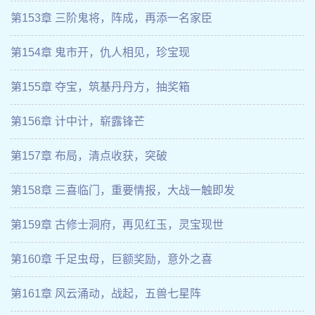
第153章 三阶鬼将，阵成，再添一名家臣
第154章 鬼市开，仇人相见，珍宝现
第155章 夺宝，筑基丹丹方，抽奖箱
第156章 计中计，崭露锋芒
第157章 布局，清点收获，突破
第158章 三喜临门，重要情报，大战一触即发
第159章 古修士洞府，再见红玉，灵宝现世
第160章 千足虫母，巨额奖励，意外之喜
第161章 风云涌动，战起，五兽七星阵