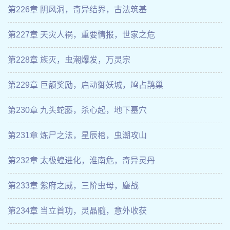
第226章 阴风洞，奇异结界，古法筑基
第227章 天灾人祸，重要情报，世家之危
第228章 族灭，虫潮爆发，万灵宗
第229章 巨额奖励，启动御妖城，鸠占鹊巢
第230章 九头蛇藤，杀心起，地下墓穴
第231章 炼尸之法，星辰棺，虫潮攻山
第232章 太极蝗进化，淮南危，奇异灵丹
第233章 紫府之威，三阶虫母，鏖战
第234章 当立首功，灵晶髓，意外收获