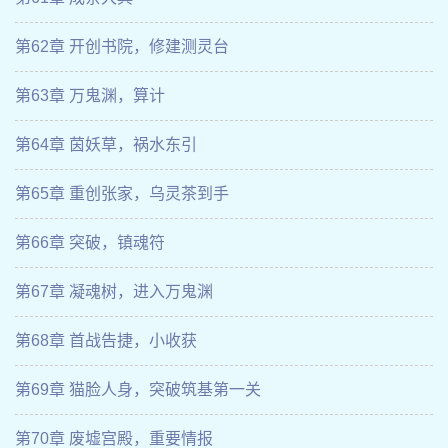
第62章 开创书院，修建测灵台
第63章 万鬼渊，算计
第64章 茵妖草，祸水东引
第65章 重创张家，乌灵茶到手
第66章 突破，镇魂符
第67章 凝魂树，进入万鬼渊
第68章 首战告捷，小收获
第69章 猫脸人身，突破筑基第一关
第70章 废墟宫殿，重要情报