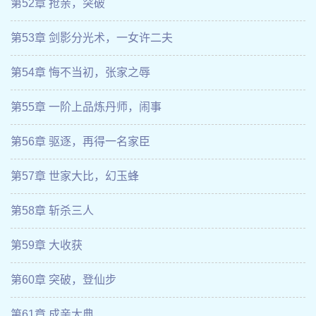
第52章 抢亲，突破
第53章 剑影分光术，一女许二夫
第54章 悔不当初，张家之辱
第55章 一阶上品炼丹师，闹事
第56章 驱逐，再得一名家臣
第57章 世家大比，幻玉蜂
第58章 斩杀三人
第59章 大收获
第60章 突破，登仙步
第61章 成亲大典