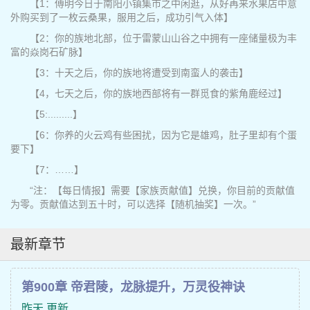
【1：傅明今日于南阳小镇集市之中闲逛，从好再来水果店中意
外购买到了一枚云桑果，服用之后，成功引气入体】
【2：你的族地北部，位于雷蒙山山谷之中拥有一座储量极为丰
富的焱岗石矿脉】
【3：十天之后，你的族地将遭受到南蛮人的袭击】
【4，七天之后，你的族地西部将有一群觅食的紫角鹿经过】
【5:.........】
【6：你养的火云鸡有些困扰，因为它是雄鸡，肚子里却有个蛋
要下】
【7：……】
“注：【每日情报】需要【家族贡献值】兑换，你目前的贡献值
为零。贡献值达到五十时，可以选择【随机抽奖】一次。”
最新章节
第900章 帝君陵，龙脉提升，万灵役神诀
昨天 更新