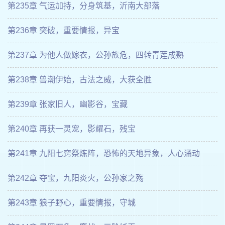
第235章 气运加持，分身筑基，沂南大部落
第236章 突破，重要情报，异宝
第237章 为他人做嫁衣，公孙族危，四转青莲成熟
第238章 兽潮伊始，古法之威，大获全胜
第239章 张家旧人，幽影谷，宝藏
第240章 再获一灵宠，影耀石，残宝
第241章 九阳七窍祭炼阵，恐怖的天地异象，人心涌动
第242章 夺宝，九阳炎火，公孙家之殇
第243章 狼子野心，重要情报，守城