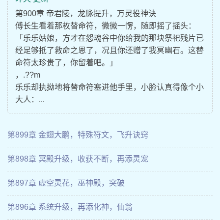
第900章 帝君陵，龙脉提升，万灵役神诀
傅长生看着那枚替命符，微微一愣，随即摇了摇头：
「乐乐姑娘，方才在怨魂谷中你给我的那块祭祀残片已
经足够抵了救命之恩了，况且你还赠了我冥幽石。这替
命符太珍贵了，你留着吧。」
，.??m
乐乐却执拗地将替命符塞进他手里，小脸认真得像个小
大人：...
第899章 金翅大鹏，特殊符文，飞升诀窍
第898章 冥殿升级，收获不断，再添灵宠
第897章 虚空灵花，巫神殿，突破
第896章 系统升级，再添化神，仙翁