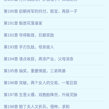
第190章 前朝将军的托付，取宝，再获一子
第191章 魁首花落谁家
第192章 夺得魁首，巨额奖励
第193章 手刃仇敌，母亲故人
第194章 清点收获，再添产业，父母消息
第195章 抽奖，重要情报，三弟筑基
第196章 突破，两个女人的交易，一笔巨款
第197章 生意火爆，双胞胎降世，升级灵脉
第198章 赔了夫人又折兵，借种，求和