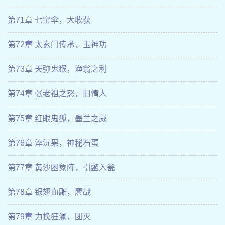
第71章 七宝伞，大收获
第72章 太玄门传承，玉神功
第73章 天弥鬼猴，渔翁之利
第74章 张老祖之怒，旧情人
第75章 红眼鬼狐，墨兰之威
第76章 淬沅果，神秘石蛋
第77章 黄沙困象阵，引鳖入瓮
第78章 银翅血雕，鏖战
第79章 力挽狂澜，团灭