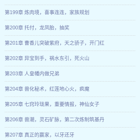
第199章 炼肉境，喜事连连，家族规划
第200章 托付，龙凤胎，抽奖
第201章 曹香儿突破紫府，天之骄子，开门红
第202章 异宝到手，祸水东引，死火山
第203章 人皇幡内做兄弟
第204章 兽化秘术，红莲地心火，疯魔
第205章 七窍玲珑果，重要情报，神仙女子
第206章 兽潮，灵石矿脉，第二次炼制筑基丹
第207章 真正的赢家，以牙还牙