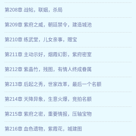
第208章 战帖，联姻，杀局
第209章 紫府之威，朝廷禁令，建造城池
第210章 练武堂，儿女亲事，赠宝
第211章 主动示好，烟霞幻影，紫府密室
第212章 紫晶竹，残图，有情人终成眷属
第213章 后起之秀，世家改革，最后一个名额
第214章 天降异象，生意火爆，竞拍名额
第215章 紫府之密，重要情报，压轴宝物
第216章 血色遗物，紫霞花，城建图