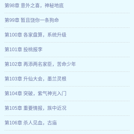
第98章 意外之喜，神秘地底
第99章 暂且饶你一条狗命
第100章 各家盘算，系统升级
第101章 投桃报李
第102章 再添两名家臣，苦命少年
第103章 升仙大会，墨兰灵根
第104章 突破，紫气神光入门
第105章 重要情报，族中近况
第106章 杀人见血，古庙