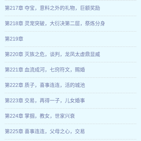
第217章 夺宝，意料之外的礼物，巨额奖励
第218章 灵宠突破，大衍决第二层，祭炼分身
第219章
第220章 灭族之危，谈判，龙凤太虚鼎显威
第221章 血流成河，七窍符文，赐婚
第222章 质子，喜事连连，活的城池
第223章 交易，再得一子，儿女婚事
第224章 掌掴，教女，世家兴衰
第225章 喜事连连，父母之心，交易