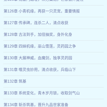
第126章 小青机缘，再获一只灵宠，重要情报
第127章 传承碑，连杀二人，清点收获
第128章 古法到手，加倍抽奖，身外化身
第129章 四妹机缘，巫山雪莲，灵药园之争
第130章 大展神威，血魔剑，独享灵药园
第131章 噬灵虫妙用，清点收获，兵临山下
第132章 筑基
第133章 系统变化，青木岁月锁，收取剑气山
第134章 斩杀筑基，晋升九品世家准备