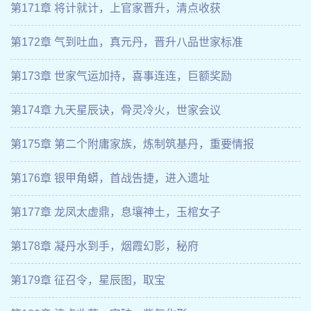
第171章 将计就计，上官家晋升，清点收获
第172章 气到吐血，真元丹，晋升八品世家标准
第173章 世家气运加持，喜事连连，巨额奖励
第174章 九天星辰诀，骨灵冷火，世家会议
第175章 第二个附庸家族，炼制筑基丹，重要情报
第176章 银甲角蟒，首战告捷，进入遗址
第177章 龙凤太虚鼎，息壤神土，玉棺女子
第178章 凝丹水到手，烟霞幻影，秘府
第179章 征召令，星辰图，取宝