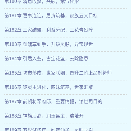
第180章 清点收获，突破，紫气化形
第181章 喜事连连，眉贞筑基，家族五大目标
第182章 三家结盟，利益分配，三花青狱阵
第183章 蕴魂草到手，升级灵脉，异宝现世
第184章 引君入瓮，古宝花篮，去除隐患
第185章 坊市落成，世家联姻，晋升二阶上品制符师
第186章 噬灵虫进化，四妹筑基，世家汇聚
第187章 前朝将军府邸，重要情报，镇世司目的
第188章 神族后裔，润玉县主，遗址开
第189章 万界试炼塔，妙音仙子，灵眼之树