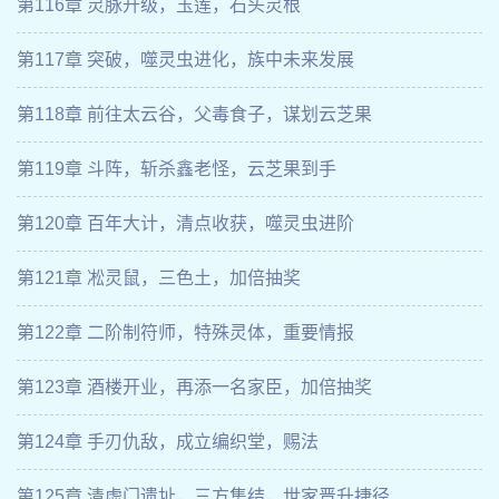
第116章 灵脉升级，玉莲，石头灵根
第117章 突破，噬灵虫进化，族中未来发展
第118章 前往太云谷，父毒食子，谋划云芝果
第119章 斗阵，斩杀鑫老怪，云芝果到手
第120章 百年大计，清点收获，噬灵虫进阶
第121章 凇灵鼠，三色土，加倍抽奖
第122章 二阶制符师，特殊灵体，重要情报
第123章 酒楼开业，再添一名家臣，加倍抽奖
第124章 手刃仇敌，成立编织堂，赐法
第125章 清虚门遗址，三方集结，世家晋升捷径