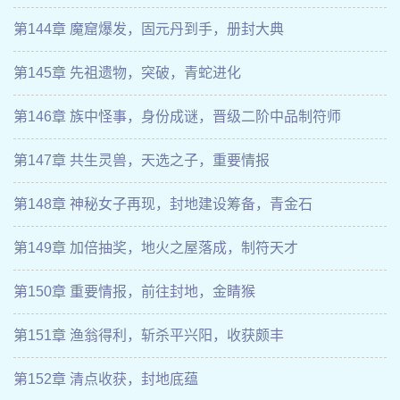
第144章 魔窟爆发，固元丹到手，册封大典
第145章 先祖遗物，突破，青蛇进化
第146章 族中怪事，身份成谜，晋级二阶中品制符师
第147章 共生灵兽，天选之子，重要情报
第148章 神秘女子再现，封地建设筹备，青金石
第149章 加倍抽奖，地火之屋落成，制符天才
第150章 重要情报，前往封地，金睛猴
第151章 渔翁得利，斩杀平兴阳，收获颇丰
第152章 清点收获，封地底蕴