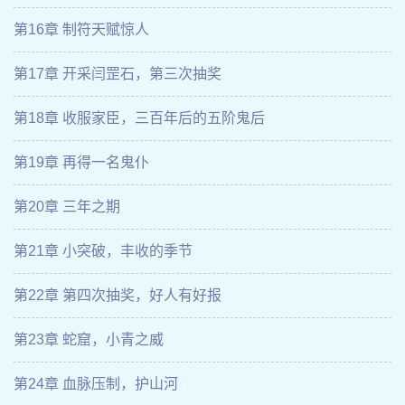
第16章 制符天赋惊人
第17章 开采闫罡石，第三次抽奖
第18章 收服家臣，三百年后的五阶鬼后
第19章 再得一名鬼仆
第20章 三年之期
第21章 小突破，丰收的季节
第22章 第四次抽奖，好人有好报
第23章 蛇窟，小青之威
第24章 血脉压制，护山河