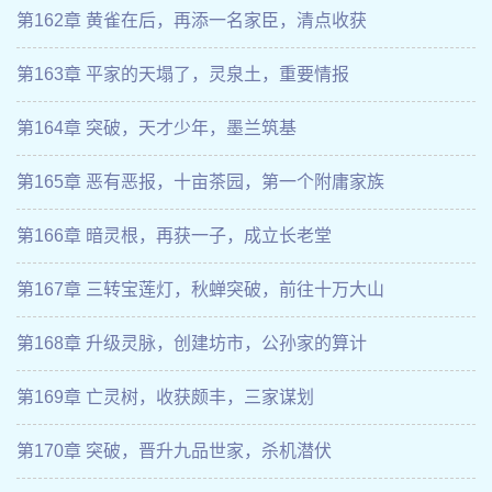
第162章 黄雀在后，再添一名家臣，清点收获
第163章 平家的天塌了，灵泉土，重要情报
第164章 突破，天才少年，墨兰筑基
第165章 恶有恶报，十亩茶园，第一个附庸家族
第166章 暗灵根，再获一子，成立长老堂
第167章 三转宝莲灯，秋蝉突破，前往十万大山
第168章 升级灵脉，创建坊市，公孙家的算计
第169章 亡灵树，收获颇丰，三家谋划
第170章 突破，晋升九品世家，杀机潜伏