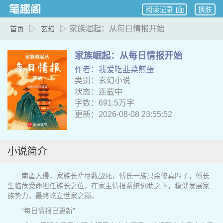
阅读记录
换肤
▷
▷ 家族崛起：从每日情报开始
首页
玄幻
家族崛起：从每日情报开始
作者：我爱吃韭菜煎蛋
类别：玄幻小说
状态：连载中
字数：691.5万字
更新：2026-08-08 23:55:52
小说简介
南蛮入侵，家族长辈尽数战死，傅氏一族只余修真四子，傅长
生临危受命担任族长之位，在家主情报系统协助之下，稳健发展家
族势力，最终屹立世家之巅。
“每日情报已更新”