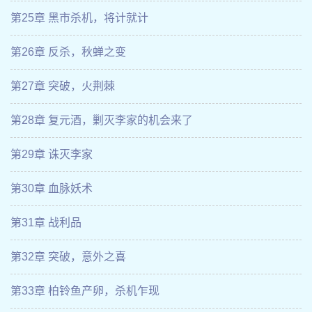
第25章 黑市杀机，将计就计
第26章 反杀，秋蝉之变
第27章 突破，火荆棘
第28章 复元酒，剿灭李家的机会来了
第29章 诛灭李家
第30章 血脉妖术
第31章 战利品
第32章 突破，意外之喜
第33章 柏铃鱼产卵，杀机乍现