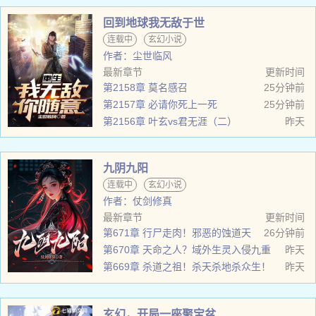
回到地球我无敌于世
连载中
玄幻小说
作者：尘世临风
最新章节
更新时间
第2158章 莫名感召
25分钟前
第2157章 必请你死上一死
25分钟前
第2156章 叶玄vs君无涯（二）
昨天
九阴九阳
连载中
玄幻小说
作者：仗剑修真
最新章节
更新时间
第671章 行尸走肉！邪恶的蚀道天
26分钟前
虫！
第670章 天命之人？域外生灵入侵九重
昨天
天！
第669章 杀道之祖！杀天杀地杀众生！
昨天
玄幻，开局一座聚宝盆