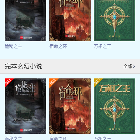
诡秘之主
宿命之环
万相之王
完本玄幻小说
全部
诡秘之主
宿命之环
万相之王