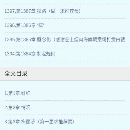
1397.第1387章 狭路（周一求推荐票）
1396.第1386章 “疯”
1395.第1385章 概念化（感谢芝士烟肉海鲜焗意粉打赏白银
盟）
1394.第1384章 制定规则
全文目录
1.第1章 绯红
2.第2章 情况
3.第3章 梅丽莎（第一更求推荐票）