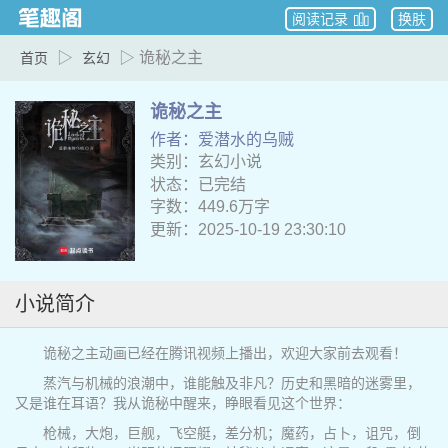
阅读记录
换肤
▷
▷ 诡秘之主
首页
玄幻
诡秘之主
作者：爱潜水的乌贼
类别：玄幻小说
状态：已完结
字数：449.6万字
更新：2025-10-19 23:30:10
小说简介
诡秘之主动画已经在腾讯视频上播出，欢迎大家前去观看！
蒸汽与机械的浪潮中，谁能触及非凡？历史和黑暗的迷雾里，
又是谁在耳语？我从诡秘中醒来，睁眼看见这个世界：
枪械，大炮，巨舰，飞空艇，差分机；魔药，占卜，诅咒，倒