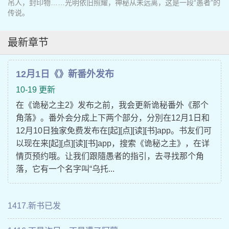
吊人，封印物……光明依旧照耀，神秘从未远离，这是一段“愚者”的
传说。
最新章节
12月1日《》新番外发布
10-19 更新
在《诡秘之主2》发布之前，我会更新诡秘番外《那个
角落》。番外会分成上下两个部分，分別在12月1日和
12月10日独家免费发布在[起][点][读][书]app。书友们可
以现在来[起][点][读][书]app，搜索《诡秘之主》，在详
情页预约哦。让我们跟隨愚者的指引，去寻找那个角
落，它有一个名字叫“乌托...
1417.新书已发