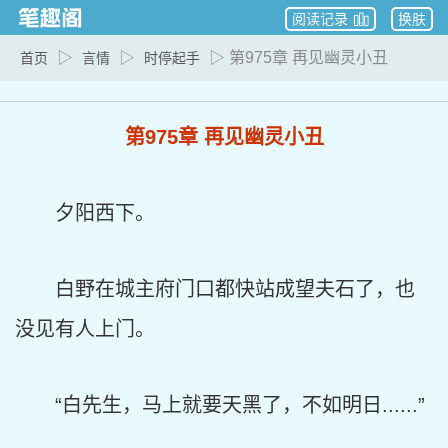
阅读记录
换肤
▷
▷
▷ 第975章 再见幽灵小丑
首页
言情
时停起手
第975章 再见幽灵小丑
夕阳西下。
白野在城主府门口都快站成望夫石了，也
没见有人上门。
“白先生，马上就要天黑了，不如明日......”