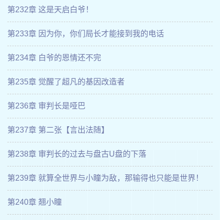
第232章 这是天启白爷！
第233章 因为你，你们局长才能接到我的电话
第234章 白爷的恩情还不完
第235章 觉醒了超凡的基因改造者
第236章 审判长是哑巴
第237章 第二张【言出法随】
第238章 审判长的过去与盘古U盘的下落
第239章 就算全世界与小瞳为敌，那输得也只能是世界！
第240章 翘小瞳