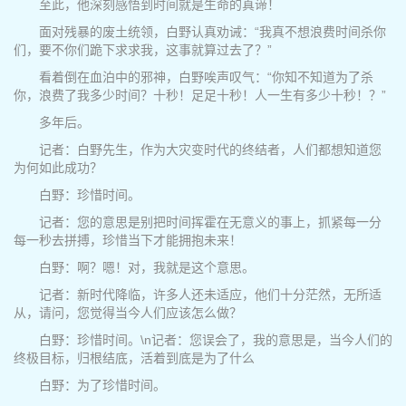
至此，他深刻感悟到时间就是生命的真谛！
面对残暴的废土统领，白野认真劝诫：“我真不想浪费时间杀你
们，要不你们跪下求求我，这事就算过去了？”
看着倒在血泊中的邪神，白野唉声叹气：“你知不知道为了杀
你，浪费了我多少时间？十秒！足足十秒！人一生有多少十秒！？”
多年后。
记者：白野先生，作为大灾变时代的终结者，人们都想知道您
为何如此成功？
白野：珍惜时间。
记者：您的意思是别把时间挥霍在无意义的事上，抓紧每一分
每一秒去拼搏，珍惜当下才能拥抱未来！
白野：啊？嗯！对，我就是这个意思。
记者：新时代降临，许多人还未适应，他们十分茫然，无所适
从，请问，您觉得当今人们应该怎么做？
白野：珍惜时间。\n记者：您误会了，我的意思是，当今人们的
终极目标，归根结底，活着到底是为了什么
白野：为了珍惜时间。