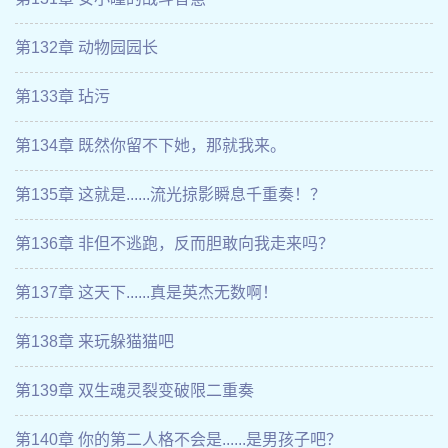
第132章 动物园园长
第133章 玷污
第134章 既然你留不下她，那就我来。
第135章 这就是......流光掠影瞬息千重奏！？
第136章 非但不逃跑，反而胆敢向我走来吗？
第137章 这天下......真是英杰无数啊！
第138章 来玩躲猫猫吧
第139章 双生魂灵裂变破限二重奏
第140章 你的第二人格不会是......是男孩子吧？