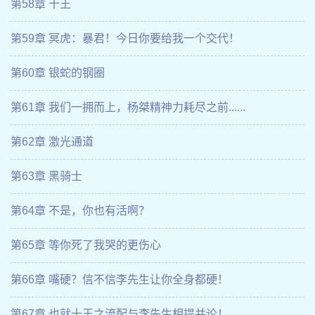
第58章 十王
第59章 冥虎：暴君！今日你要给我一个交代！
第60章 银蛇的钢圈
第61章 我们一拥而上，杨桀精神力耗尽之前......
第62章 激光通道
第63章 黑骑士
第64章 不是，你也有活啊？
第65章 等你死了我哭的更伤心
第66章 嘴硬？信不信李先生让你全身都硬！
第67章 也就十王之流配与李先生相提并论！