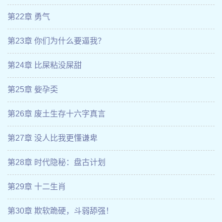
第22章 勇气
第23章 你们为什么要逼我？
第24章 比屎粘没屎甜
第25章 姕孕奀
第26章 废土生存十六字真言
第27章 没人比我更懂谦卑
第28章 时代隐秘：盘古计划
第29章 十二生肖
第30章 欺软跪硬，斗弱舔强！