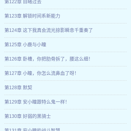
第122章 目睹过去
第123章 解锁时间系新能力
第124章 这下我真会流光掠影瞬息千重奏了
第125章 小鹿与小瞳
第126章 卧槽，你把肋骨拆了，腰这么细！
第127章 小瞳，你怎么流鼻血了呀！
第128章 默契
第129章 安小瞳跟特么鬼一样！
第130章 好弱的黑骑士
第131章 安小瞳的战斗智慧