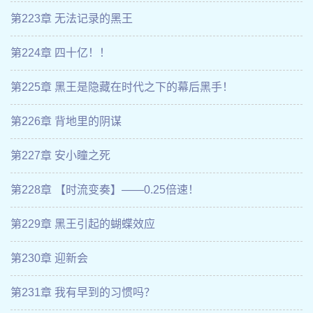
第223章 无法记录的黑王
第224章 四十亿！！
第225章 黑王是隐藏在时代之下的幕后黑手！
第226章 背地里的阴谋
第227章 安小瞳之死
第228章 【时流变奏】——0.25倍速！
第229章 黑王引起的蝴蝶效应
第230章 迎新会
第231章 我有早到的习惯吗？