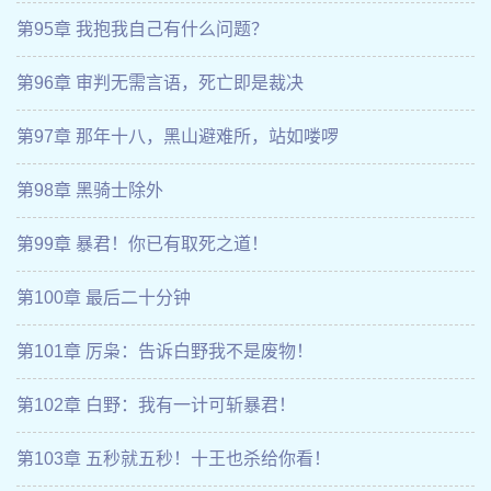
第95章 我抱我自己有什么问题？
第96章 审判无需言语，死亡即是裁决
第97章 那年十八，黑山避难所，站如喽啰
第98章 黑骑士除外
第99章 暴君！你已有取死之道！
第100章 最后二十分钟
第101章 厉枭：告诉白野我不是废物！
第102章 白野：我有一计可斩暴君！
第103章 五秒就五秒！十王也杀给你看！