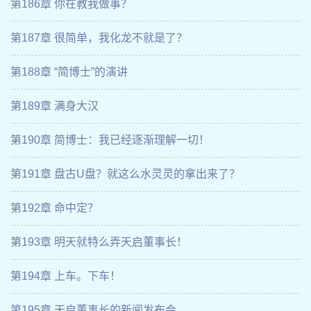
第186章 你在教我做事？
第187章 很简单，我化龙不就是了？
第188章 “简博士”的演讲
第189章 满身大汉
第190章 简博士：我已经逐渐理解一切！
第191章 盘古U盘？就这么水灵灵的拿出来了？
第192章 命中定？
第193章 明天就特么弄天启董事长！
第194章 上车。下车！
第195章 天启董事长的新闻发布会