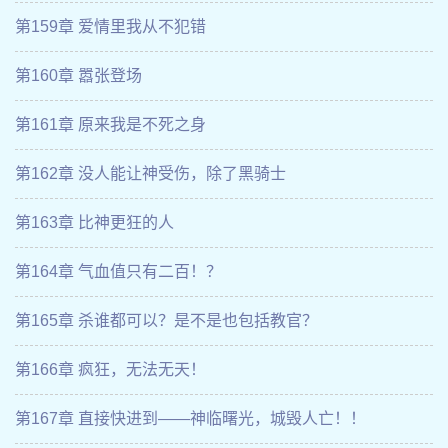
第159章 爱情里我从不犯错
第160章 嚣张登场
第161章 原来我是不死之身
第162章 没人能让神受伤，除了黑骑士
第163章 比神更狂的人
第164章 气血值只有二百！？
第165章 杀谁都可以？是不是也包括教官？
第166章 疯狂，无法无天！
第167章 直接快进到——神临曙光，城毁人亡！！