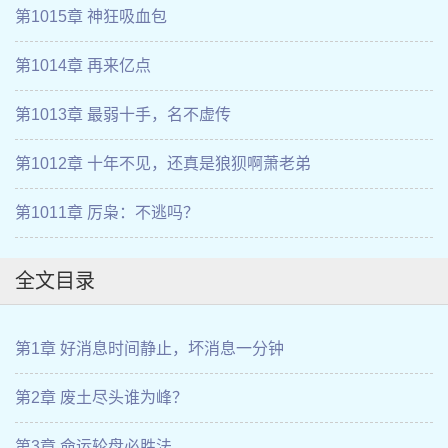
第1015章 神狂吸血包
第1014章 再来亿点
第1013章 最弱十手，名不虚传
第1012章 十年不见，还真是狼狈啊萧老弟
第1011章 厉枭：不逃吗？
全文目录
第1章 好消息时间静止，坏消息一分钟
第2章 废土尽头谁为峰？
第3章 命运轮盘必胜法