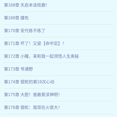
第168章 天启本该姓鹿！
第169章 撞色
第170章 安代练不练了
第171章 坏了！又是【命中定】！
第172章 小瞳，来和我一起领悟人生奥秘
第173章 爷通野
第174章 银蛇的第19次心动
第175章 大胆！竟敢亵渎神明！
第176章 银蛇：我现在火很大！