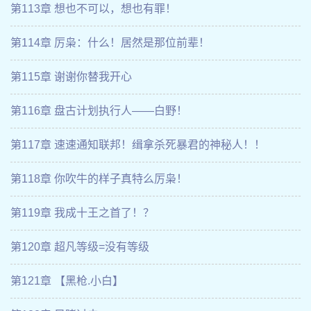
第113章 想也不可以，想也有罪！
第114章 厉枭：什么！居然是那位前辈！
第115章 谢谢你替我开心
第116章 盘古计划执行人——白野！
第117章 速速通知联邦！缉拿杀死暴君的神秘人！！
第118章 你吹牛的样子真特么厉枭！
第119章 我成十王之首了！？
第120章 超凡等级=没有等级
第121章 【黑枪.小白】