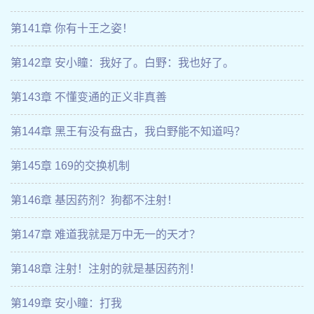
第141章 你有十王之姿！
第142章 安小瞳：我好了。白野：我也好了。
第143章 不懂变通的正义非真善
第144章 黑王有没有盘古，我白野能不知道吗？
第145章 169的交换机制
第146章 基因药剂？狗都不注射！
第147章 难道我就是万中无一的天才？
第148章 注射！注射的就是基因药剂！
第149章 安小瞳：打我