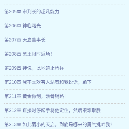
第205章 审判长的超凡能力
第206章 神临曙光
第207章 天启董事长
第208章 黑王限时返场！
第209章 神说，此地禁止枪兵
第210章 我不喜欢有人站着和我说话，跪下
第211章 黄金做剑，骸骨铺路！
第212章 直接时停起手将他定住，然后艰难取胜
第213章 如此弱小的天启，到底是哪来的勇气挑衅我？