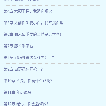
第4章 六颗子弹，我赌它哑火！
第5章 之前你叫我小白，我不挑你理
第6章 做人最重要的当然是忘本啊！
第7章 魔术手李右
第8章 尼玛哪来这么多老话！？
第9章 白野还在开枪！？
第10章 不是，你玩什么命啊？
第11章 年少疯狂
第12章 老谭，你会后悔的！