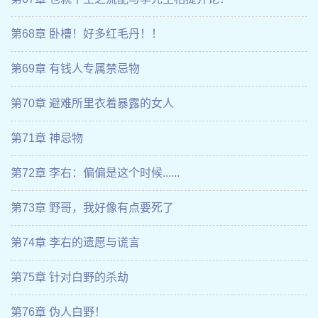
第68章 卧槽！好多红毛丹！！
第69章 有钱人专属禁忌物
第70章 避难所里衣着暴露的女人
第71章 神忌物
第72章 李右：偏偏是这个时候......
第73章 野哥，我好像有点要死了
第74章 李右的遗愿与谎言
第75章 针对白野的杀劫
第76章 伪人白野！