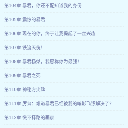
第104章 暴君，你还不配知道我的身份
第105章 震惊的暴君
第106章 现在的你，终于让我提起了一丝兴趣
第107章 铁流天傀！
第108章 暴君杨桀，我愿称你为最强！
第109章 暴君之死
第110章 神秘方尖碑
第111章 厉枭：难道暴君已经被我的暗影飞镖解决了？
第112章 慌不择路的画家