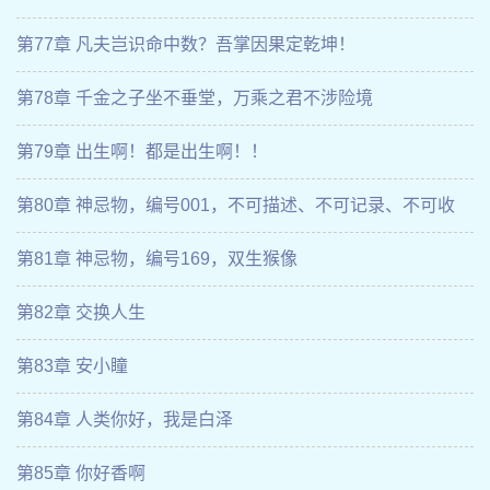
第77章 凡夫岂识命中数？吾掌因果定乾坤！
第78章 千金之子坐不垂堂，万乘之君不涉险境
第79章 出生啊！都是出生啊！！
第80章 神忌物，编号001，不可描述、不可记录、不可收
容！
第81章 神忌物，编号169，双生猴像
第82章 交换人生
第83章 安小瞳
第84章 人类你好，我是白泽
第85章 你好香啊