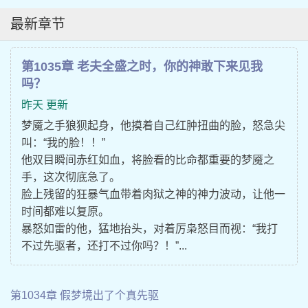
最新章节
第1035章 老夫全盛之时，你的神敢下来见我
吗？
昨天 更新
梦魇之手狼狈起身，他摸着自己红肿扭曲的脸，怒急尖
叫：“我的脸！！”
他双目瞬间赤红如血，将脸看的比命都重要的梦魇之
手，这次彻底急了。
脸上残留的狂暴气血带着肉狱之神的神力波动，让他一
时间都难以复原。
暴怒如雷的他，猛地抬头，对着厉枭怒目而视：“我打
不过先驱者，还打不过你吗？！”...
第1034章 假梦境出了个真先驱