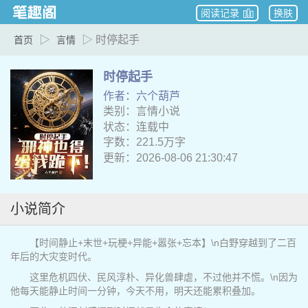
阅读记录
换肤
▷
▷ 时停起手
首页
言情
时停起手
作者：六个葫芦
类别：言情小说
状态：连载中
字数：221.5万字
更新：2026-08-06 21:30:47
小说简介
【时间静止+末世+玩梗+异能+嚣张+忘本】\n白野穿越到了二百
年后的大灾变时代。
这里危机四伏、民风淳朴、异化兽肆虐，不过他并不慌。\n因为
他每天能静止时间一分钟，今天不用，明天还能累积叠加。