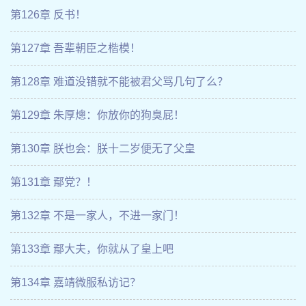
第126章 反书！
第127章 吾辈朝臣之楷模！
第128章 难道没错就不能被君父骂几句了么？
第129章 朱厚熜：你放你的狗臭屁！
第130章 朕也会：朕十二岁便无了父皇
第131章 鄢党？！
第132章 不是一家人，不进一家门！
第133章 鄢大夫，你就从了皇上吧
第134章 嘉靖微服私访记？