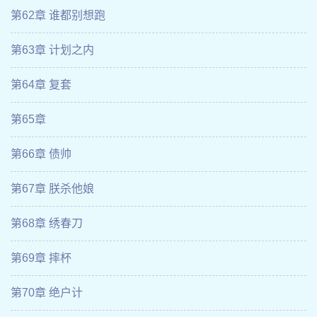
第62章 谁都别想跑
第63章 计划之内
第64章 复套
第65章
第66章 债帅
第67章 朕杀他娘
第68章 绣春刀
第69章 摔杯
第70章 绝户计