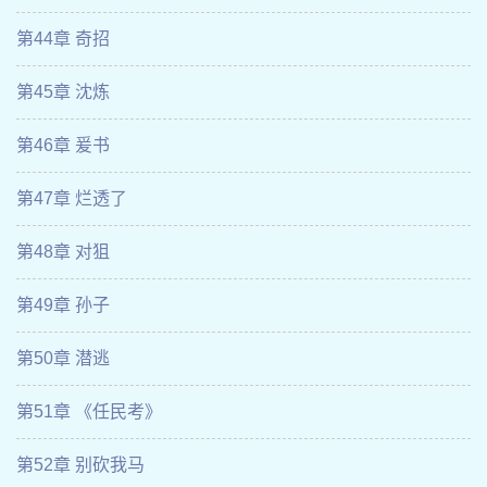
第44章 奇招
第45章 沈炼
第46章 爰书
第47章 烂透了
第48章 对狙
第49章 孙子
第50章 潜逃
第51章 《任民考》
第52章 别砍我马