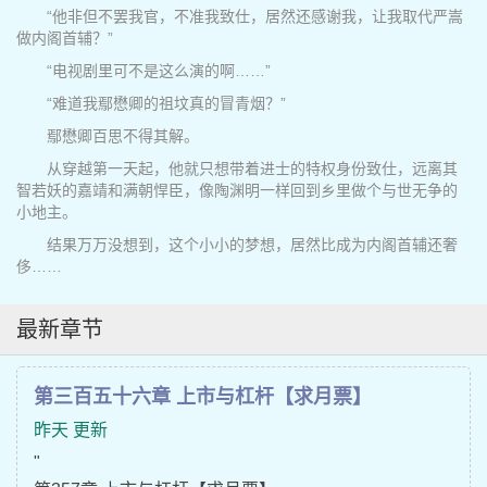
“他非但不罢我官，不准我致仕，居然还感谢我，让我取代严嵩
做内阁首辅？”
“电视剧里可不是这么演的啊……”
“难道我鄢懋卿的祖坟真的冒青烟？”
鄢懋卿百思不得其解。
从穿越第一天起，他就只想带着进士的特权身份致仕，远离其
智若妖的嘉靖和满朝悍臣，像陶渊明一样回到乡里做个与世无争的
小地主。
结果万万没想到，这个小小的梦想，居然比成为内阁首辅还奢
侈……
最新章节
第三百五十六章 上市与杠杆【求月票】
昨天 更新
"