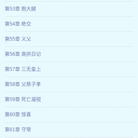
第53章 抱大腿
第54章 绝交
第55章 义父
第56章 高拱日记
第57章 三无皇上
第58章 父慈子孝
第59章 死亡凝视
第60章 惊喜
第61章 守常