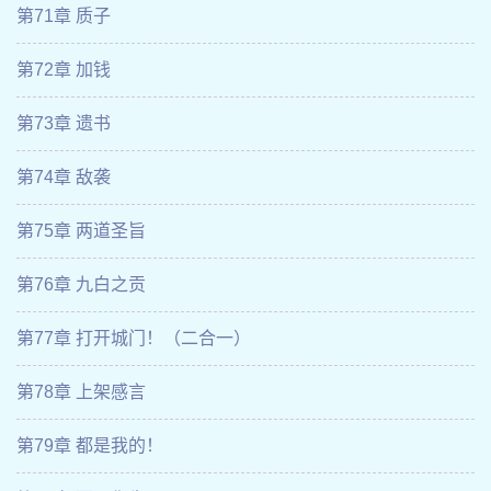
第71章 质子
第72章 加钱
第73章 遗书
第74章 敌袭
第75章 两道圣旨
第76章 九白之贡
第77章 打开城门！（二合一）
第78章 上架感言
第79章 都是我的！