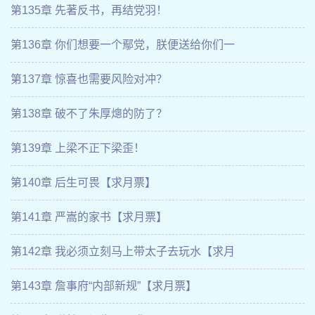
第135章 先著反书，再结党羽！
第136章 你们想要一个鄢党，朕便送给你们一
第137章 惊喜也需要风险对冲？
第138章 破不了朱厚熜的防了？
第139章 上梁不正下梁歪！
第140章 后生可畏【求月票】
第141章 严嵩的家书【求月票】
第142章 我必须立刻马上带太子去玩水【求月
第143章 詹事府“内部新规”【求月票】