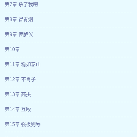
第7章 杀了我吧
第8章 冒青烟
第9章 传胪仪
第10章
第11章 稳如泰山
第12章 不肖子
第13章 高拱
第14章 互殴
第15章 强极则辱