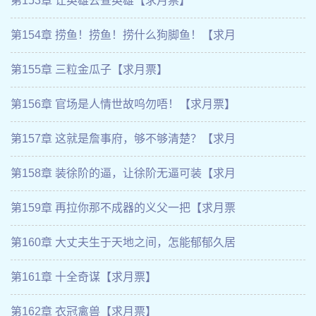
第153章 让英雄去查英雄【求月票】
第154章 捞鱼！捞鱼！捞什么狗脚鱼！【求月
第155章 三粒金瓜子【求月票】
第156章 官场是人情世故呜勿唔！【求月票】
第157章 这就是詹事府，够不够清楚？【求月
第158章 装徐阶的逼，让徐阶无逼可装【求月
第159章 再拉你那不成器的义父一把【求月票
第160章 大丈夫生于天地之间，怎能郁郁久居
第161章 十全奇谋【求月票】
第162章 衣冠禽兽【求月票】