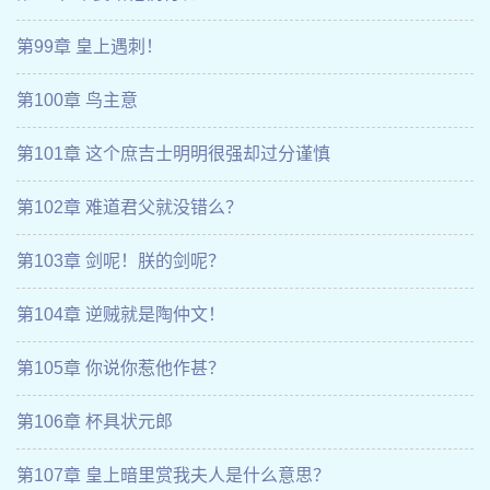
第99章 皇上遇刺！
第100章 鸟主意
第101章 这个庶吉士明明很强却过分谨慎
第102章 难道君父就没错么？
第103章 剑呢！朕的剑呢？
第104章 逆贼就是陶仲文！
第105章 你说你惹他作甚？
第106章 杯具状元郎
第107章 皇上暗里赏我夫人是什么意思？