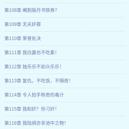
第108章 阉割版丹书铁券？
第109章 无夫奸罪
第110章 荣誉处决
第111章 我白露也不吃素！
第112章 独乐乐不如众乐乐！
第113章 复仇，不吃饭，不隔夜！
第114章 令人拍手称奇的毒计
第115章 我和奸？你刁奸！
第116章 我陆炳亦非池中之物！