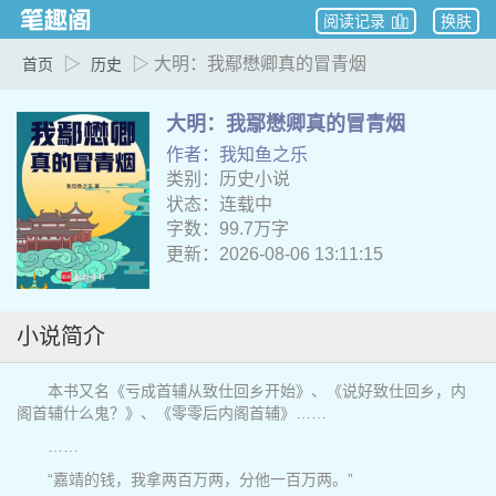
阅读记录
换肤
▷
▷ 大明：我鄢懋卿真的冒青烟
首页
历史
大明：我鄢懋卿真的冒青烟
作者：我知鱼之乐
类别：历史小说
状态：连载中
字数：99.7万字
更新：2026-08-06 13:11:15
小说简介
本书又名《亏成首辅从致仕回乡开始》、《说好致仕回乡，内
阁首辅什么鬼？》、《零零后内阁首辅》……
……
“嘉靖的钱，我拿两百万两，分他一百万两。”