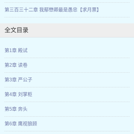
第三百三十二章 我鄢懋卿最是愚忠【求月票】
全文目录
第1章 殿试
第2章 读卷
第3章 严公子
第4章 刘掌柜
第5章 奔头
第6章 鹰视狼顾