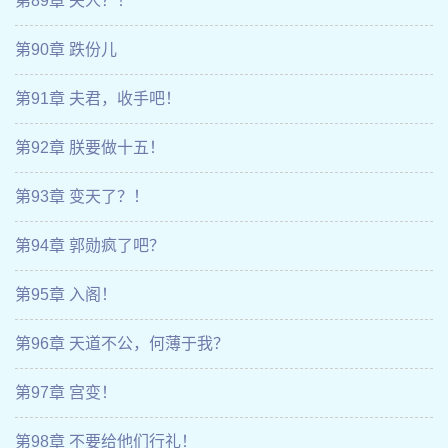
第89章 夫人？！
第90章 跌份儿
第91章 夫君，收手吧！
第92章 朕要做十五！
第93章 变天了？！
第94章 郭勋疯了吧？
第95章 入阁！
第96章 天道不公，何薄于我？
第97章 宫变！
第98章 不要给他们行礼！