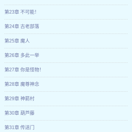
第23章 不可能！
第24章 古老部落
第25章 魔人
第26章 多此一举
第27章 你是怪物！
第28章 魔尊神念
第29章 神箭村
第30章 葫芦藤
第31章 传送门