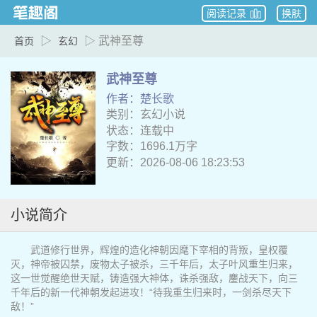
阅读记录
换肤
▷
▷ 武神至尊
首页
玄幻
武神至尊
作者：楚长歌
类别：玄幻小说
状态：连载中
字数：1696.1万字
更新：2026-08-06 18:23:53
小说简介
武道修行世界，辉煌的造化神朝因麾下宰相的背叛，皇权覆
灭，神帝被囚禁，废物太子被杀，三千年后，太子叶风重生归来，
这一世觉醒绝世天赋，铸造强大神体，诛杀强敌，鏖战天下，向三
千年后的新一代神朝发起进攻！“待我重生归来时，一剑杀尽天下
敌！”