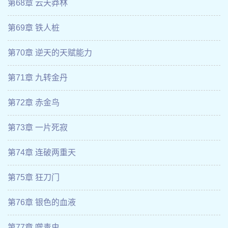
第68章 云天莽林
第69章 铁人桩
第70章 逆天的天赋能力
第71章 九转金丹
第72章 赤金鸟
第73章 一片死寂
第74章 连破两重天
第75章 狂刀门
第76章 银色的血液
第77章 噬毒虫