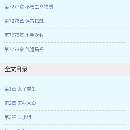
第7277章 不朽生命物质
第7276章 远古蜘蛛
第7275章 出手次数
第7274章 气运昌盛
全文目录
第1章 太子重生
第2章 宗祠大殿
第3章 二小姐