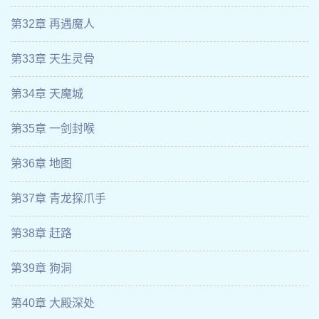
第32章 再遇魔人
第33章 天生灵骨
第34章 天魔城
第35章 一剑封喉
第36章 地图
第37章 青龙探爪手
第38章 赶路
第39章 狗洞
第40章 大殿深处