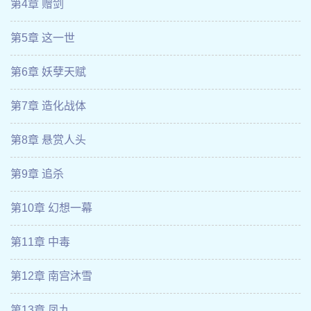
第4章 赠剑
第5章 这一世
第6章 妖孽天赋
第7章 造化战体
第8章 悬赏人头
第9章 追杀
第10章 幻想一幕
第11章 中毒
第12章 南宫沐雪
第13章 凤九