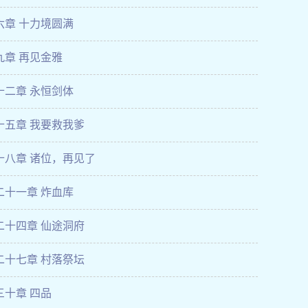
六章 十力境圆满
九章 再见金雅
十二章 永恒剑体
十五章 我要救我爹
十八章 诸位，再见了
二十一章 炸血库
二十四章 仙途洞府
二十七章 村落祭坛
三十章 四品