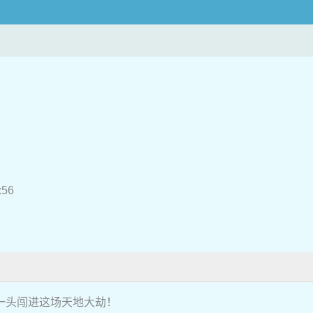
:56
一头闯进这场天地大劫！