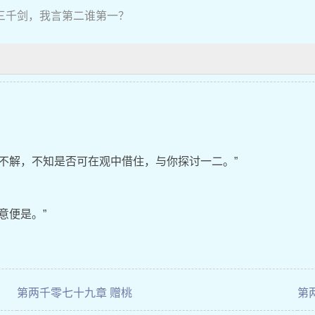
三千剑，我言第二谁第一？
不解，不知是否可在观中借住，与你探讨一二。”
意便是。”
第两千零七十九章 赠桃
第