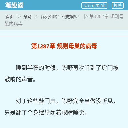
阅读记录
换肤
▷
▷
▷ 第1287章 规则母
首页
悬疑
序列公路：不要掉队！
巢的病毒
第1287章 规则母巢的病毒
睡到半夜的时候，陈野再次听到了房门被
敲响的声音。
对于这些敲门声，陈野完全当做没听见，
只是翻了个身继续闭着眼睛睡觉。