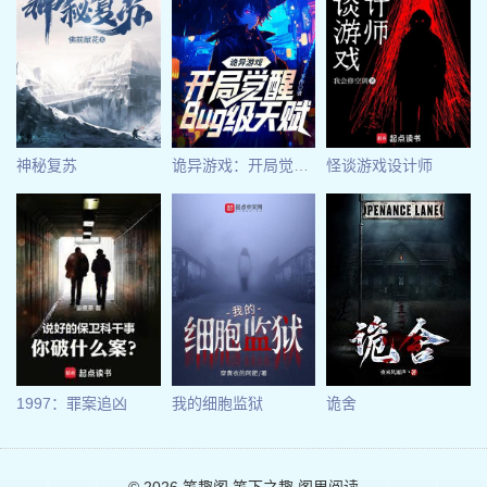
神秘复苏
诡异游戏：开局觉醒Bug级天赋
怪谈游戏设计师
1997：罪案追凶
我的细胞监狱
诡舍
© 2026
笔趣阁
笔下之趣 阁里阅读