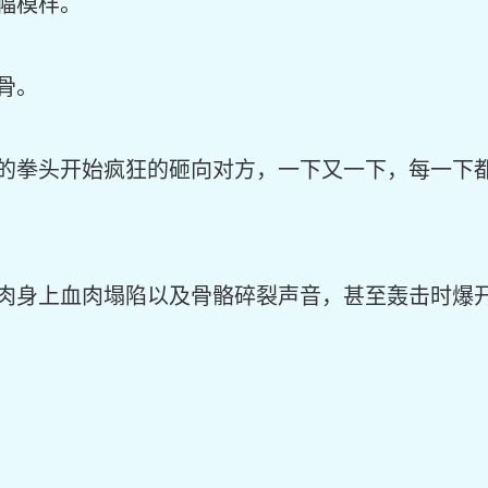
幅模样。
骨。
的拳头开始疯狂的砸向对方，一下又一下，每一下
肉身上血肉塌陷以及骨骼碎裂声音，甚至轰击时爆