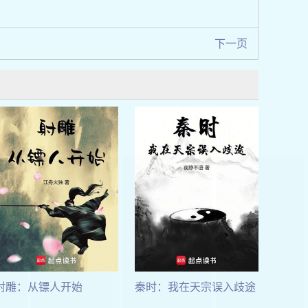
下一页
射雕：从镖人开始
秦时：我在天宗误入歧途