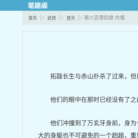
▷
▷
▷ 第六百零四章 共噬
首页
武侠
登天
拓跋长生与赤山扑杀了过来，但
他们的眼中在那时已经没有了之
他们冲撞到了万玄牙身前，身为
大的身躯也不可避免的一个趔趄，重