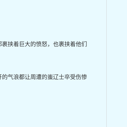
都裹挟着巨大的愤怒，也裹挟着他们
开的气浪都让周遭的蚩辽士卒受伤惨