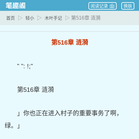
阅读记录
换肤
▷
▷
▷ 第516章 涟漪
首页
轻小
木叶手记
第516章 涟漪
" ": !;"
第516章 涟漪
」你也正在进入村子的重要事务了啊，
绿。」