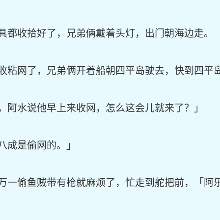
具都收拾好了，兄弟俩戴着头灯，出门朝海边走。
收粘网了，兄弟俩开着船朝四平岛驶去，快到四平
，阿水说他早上来收网，怎么这会儿就来了？」
八成是偷网的。」
万一偷鱼贼带有枪就麻烦了，忙走到舵把前，「阿