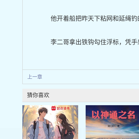
他开着船把昨天下粘网和延绳钓
李二哥拿出铁钩勾住浮标，凭手
上一章
猜你喜欢