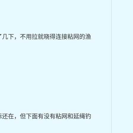
了几下，不用拉就晓得连接粘网的渔
标还在，但下面有没有粘网和延绳钓