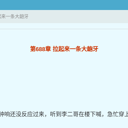
拉起来一条大龅牙
第688章 拉起来一条大龅牙
钟响还没反应过来，听到李二哥在楼下喊，急忙穿