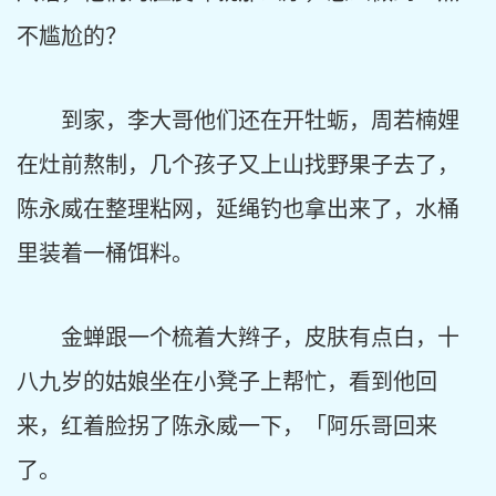
不尴尬的？
到家，李大哥他们还在开牡蛎，周若楠娌
在灶前熬制，几个孩子又上山找野果子去了，
陈永威在整理粘网，延绳钓也拿出来了，水桶
里装着一桶饵料。
金蝉跟一个梳着大辫子，皮肤有点白，十
八九岁的姑娘坐在小凳子上帮忙，看到他回
来，红着脸拐了陈永威一下，「阿乐哥回来
了。