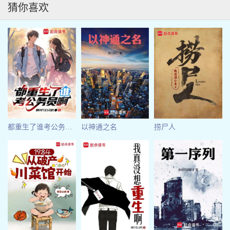
猜你喜欢
都重生了谁考公务员啊
以神通之名
捞尸人