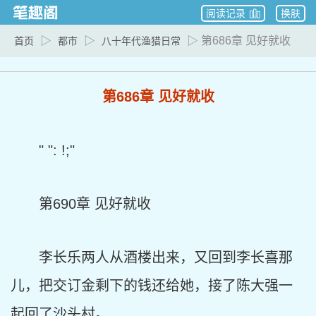
阅读记录
换肤
▷
▷
▷ 第686章 见好就收
首页
都市
八十年代渔猎日常
第686章 见好就收
" ": !;"
第690章 见好就收
李长乐两人从酒楼出来，又回到李长喜那
儿，把交订金剩下的钱还给她，接了陈大强一
起回了沙头村。