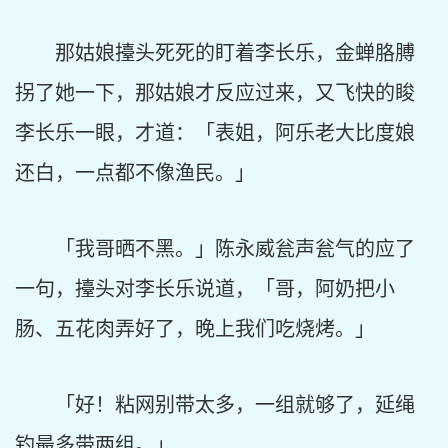
那姑娘擡头死死的盯着李长乐，金蝉胳膊
拐了她一下，那姑娘才反应过来，又飞快的睃
李长乐一眼，才道：「表姐，阿乐老大比度娘
还白，一点都不像渔民。」
「我哥晒不黑。」陈永威瓮声瓮气的应了
一句，擡头对李长乐说道，「哥，阿奶把小
肠、五花肉弄好了，晚上我们吃烧烤。」
「好！粘网别带太多，一组就够了，延绳
钓最多带两组。」