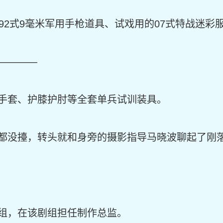
92式9毫米军用手枪道具、试戏用的07式特战迷彩
————
手套、护膝护肘等全套单兵试训装具。
都没擡，转头就和身旁的摄影指导马晓波聊起了刚
组，在该剧组担任制作总监。