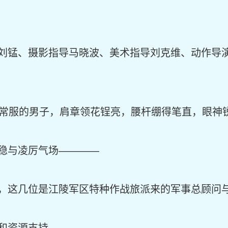
刘锰、摄影指导马晓波、美术指导刘克维、动作导
秋常服的男子，肩章领花锃亮，腰杆绷得笔直，眼神
稳与凌厉气场————
，这几位是江陵军区特种作战旅派来的军事总顾问