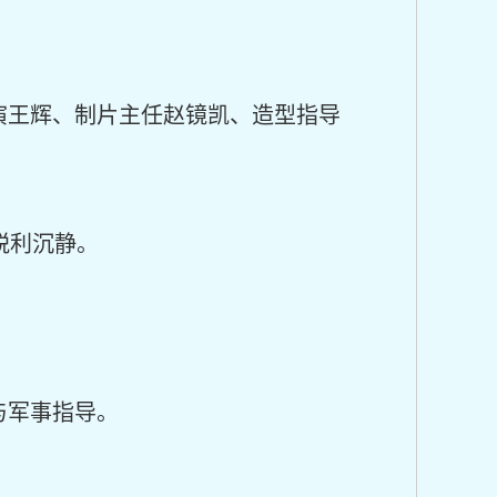
演王辉、制片主任赵镜凯、造型指导
锐利沉静。
与军事指导。