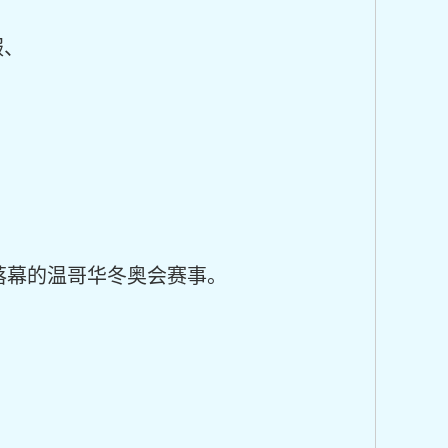
服、
落幕的温哥华冬奥会赛事。