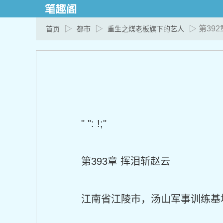
▷
▷
▷ 第39
首页
都市
重生之煤老板旗下的艺人
" ": !;"
第393章 挥泪斩赵云
江南省江陵市，汤山军事训练基