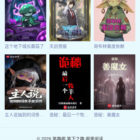
这个地下城长蘑菇了
天启预报
哥布林重度依赖
主人说抽到的词条不能浪费
诡秘：最后一个牧羊人
诡秘：善魔女
© 2026
笔趣阁
笔下之趣 阁里阅读