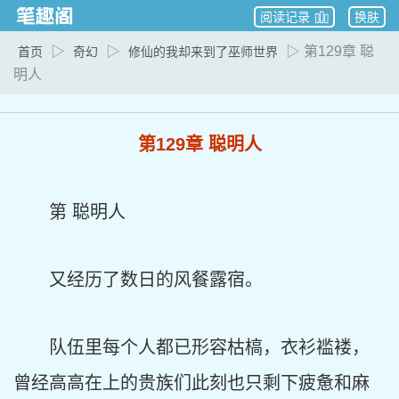
阅读记录
换肤
▷
▷
▷ 第129章 聪
首页
奇幻
修仙的我却来到了巫师世界
明人
第129章 聪明人
第 聪明人
又经历了数日的风餐露宿。
队伍里每个人都已形容枯槁，衣衫褴褛，
曾经高高在上的贵族们此刻也只剩下疲惫和麻