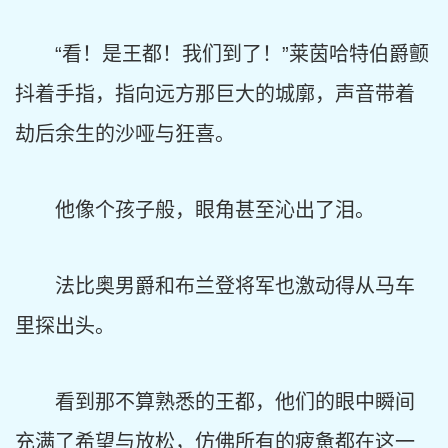
“看！是王都！我们到了！”莱茵哈特伯爵颤
抖着手指，指向远方那巨大的城廓，声音带着
劫后余生的沙哑与狂喜。
他像个孩子般，眼角甚至沁出了泪。
法比奥男爵和布兰登将军也激动得从马车
里探出头。
看到那不算熟悉的王都，他们的眼中瞬间
充满了希望与放松，仿佛所有的疲惫都在这一