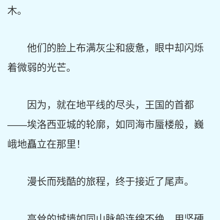
木。
他们的脸上布满灰尘和疲惫，眼中却闪烁
着微弱的光芒。
因为，就在地平线的尽头，王国的首都
——埃洛西亚城的轮廓，如同海市蜃楼般，巍
峨地矗立在那里！
漫长而残酷的旅程，终于接近了尾声。
高耸的城墙如同山脉般连绵不绝，用坚硬