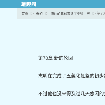
▷
▷
▷ 第7
首页
奇幻
修仙的我却来到了巫师世界
第70章 新的轮回
杰明在完成了五蕴化虹鉴的初步
不过他也没来得及过几天悠闲的