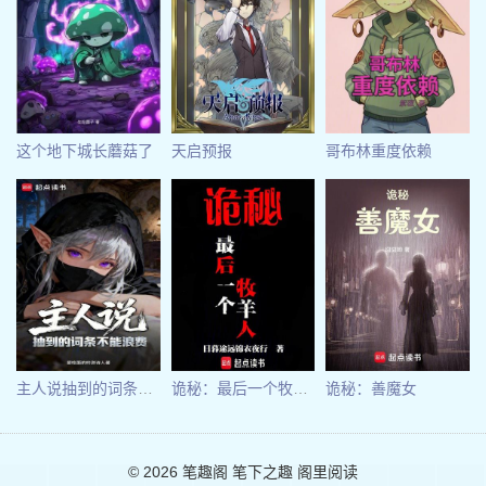
这个地下城长蘑菇了
天启预报
哥布林重度依赖
主人说抽到的词条不能浪费
诡秘：最后一个牧羊人
诡秘：善魔女
© 2026
笔趣阁
笔下之趣 阁里阅读