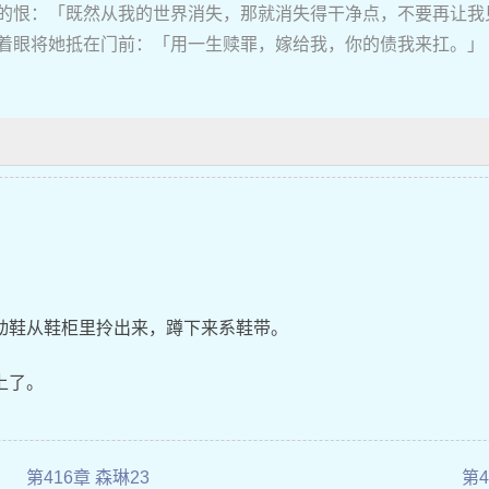
的恨：「既然从我的世界消失，那就消失得干净点，不要再让我见
着眼将她抵在门前：「用一生赎罪，嫁给我，你的债我来扛。」 #
动鞋从鞋柜里拎出来，蹲下来系鞋带。
上了。
第416章 森琳23
第4