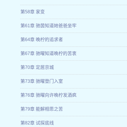
第58章 家变
第61章 驰茵知道她爸爸坐牢
第64章 晚柠的追求者
第67章 驰曜知道晚柠的苦衷
第70章 定居京城
第73章 驰曜登门入室
第76章 驰曜向许晚柠发酒疯
第79章 能解相思之苦
第82章 试探底线