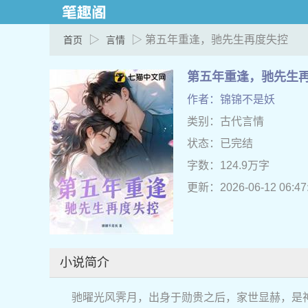
▷
▷ 第五年重逢，驰先生再度失控
首页
言情
第五年重逢，驰先生
作者：锦锦不是妖
类别：古代言情
状态：已完结
字数：124.9万字
更新：2026-06-12 06:47
小说简介
驰曜光风霁月，出身于勋贵之后，家世显赫，是