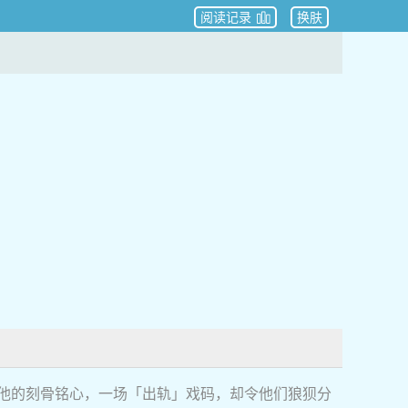
阅读记录
换肤
他的刻骨铭心，一场「出轨」戏码，却令他们狼狈分