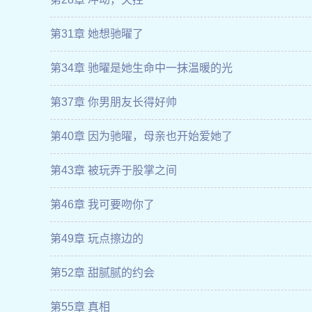
第31章 她想驰曜了
第34章 驰曜是她生命中一抹温暖的光
第37章 你男朋友长得好帅
第40章 因为驰曜，母亲也开始爱她了
第43章 被玩弄于股掌之间
第46章 我可要吻你了
第49章 玩点擦边的
第52章 甜腻腻的约会
第55章 真相