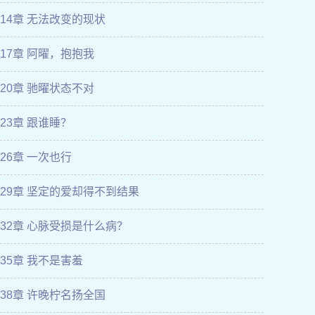
114章 无法改变的现状
117章 阿曜，抱抱我
120章 驰曜状态不对
123章 跟谁睡？
126章 一次也行
129章 坚定的爱却得不到结果
132章 心脉受损是什么病？
135章 我不是害羞
138章 许晚柠名扬全国