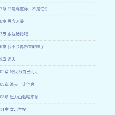
87章 只是尊重你，不是怕你
90章 思念入骨
93章 跟我结婚吧
96章 我不会再伤害驰曜了
9章 追夫
102章 她只为自己而活
105章 追夫：让他爽
108章 压力由驰曜来顶
111章 宣示主权