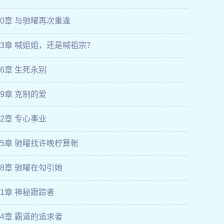
60章 与驰曜再次重逢
63章 喊姐姐，还是喊祖宗？
66章 生死永别
69章 克制的爱
72章 专心事业
75章 驰曜找许晚柠算帐
78章 驰曜在勾引她
81章 神秘跟踪者
84章 霸道的追求者