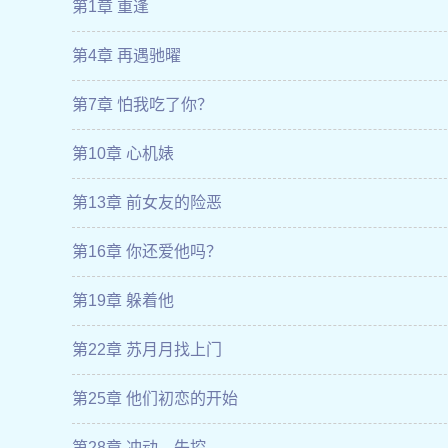
第1章 重逢
第4章 再遇驰曜
第7章 怕我吃了你？
第10章 心机婊
第13章 前女友的险恶
第16章 你还爱他吗？
第19章 躲着他
第22章 苏月月找上门
第25章 他们初恋的开始
第28章 冲动，失控