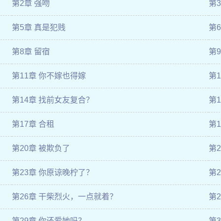
第2章 强吻
第
第5章 真是犯贱
第
第8章 留宿
第
第11章 你不嫁也得嫁
第
第14章 找前女友复合？
第
第17章 合租
第1
第20章 被欺负了
第2
第23章 你原谅晚柠了？
第
第26章 干柴烈火，一点就着？
第
第29章 你还爱她吗？
第