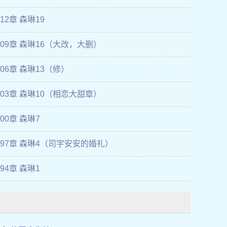
12章 森琳19
409章 森琳16（大改，大删）
06章 森琳13（修）
403章 森琳10（相恋大甜章）
00章 森琳7
397章 森琳4（司宇安安的婚礼）
94章 森琳1