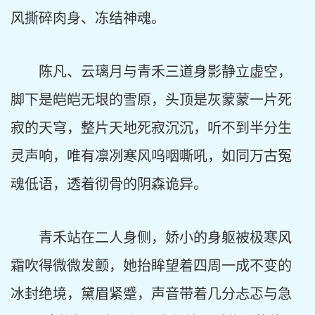
风撕碎肉身、冻结神魂。
陈凡、云璃月与青禾三道身影静立虚空，
脚下是皑皑无垠的雪原，头顶是灰蒙蒙一片死
寂的天穹，整片天地死寂沉沉，听不到半分生
灵声响，唯有凛冽寒风呜咽嘶吼，如同万古冤
魂低语，透着彻骨的阴森诡异。
青禾站在二人身侧，娇小的身躯被极寒风
霜吹得微微发颤，她抬眸望着四周一成不变的
冰封绝境，黛眉紧蹙，声音带着几分忐忑与急