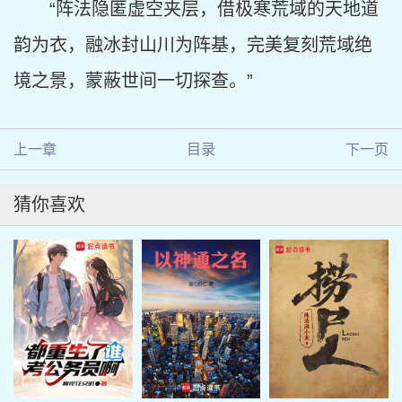
“阵法隐匿虚空夹层，借极寒荒域的天地道
韵为衣，融冰封山川为阵基，完美复刻荒域绝
境之景，蒙蔽世间一切探查。”
上一章
目录
下一页
猜你喜欢