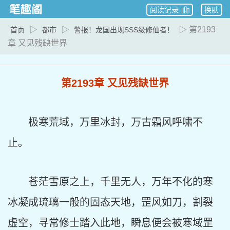
阅读记录
换肤
▷
▷
▷ 第2193
首页
都市
警报！龙国出现SSS级修仙者！
章 又见残缺世界
第2193章 又见残缺世界
极寒荒域，万里冰封，万古霜风呼啸不
止。
苍茫雪原之上，千里无人，万年不化的寒
冰凝成琉璃一般的固态天地，罡风如刀，割裂
虚空，寻常修士踏入此地，瞬息便会被寒域罡