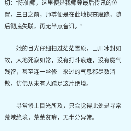
切：“陈仙师，这里便是我师尊最后传讯的位
置，三日之前，师尊便是在此地探查魔踪，随
后彻底失联，再无半点音讯。”
她的目光仔细扫过茫茫雪原，山川冰封如
故，大地死寂如常，没有打斗痕迹，没有魔气
残留，甚至连一丝修士来过的气息都尽数消
散，仿佛从未有人踏足这片绝境。
寻常修士目光所及，只会觉得此处是寻常
荒域绝境，荒芜贫瘠，无半分异常。