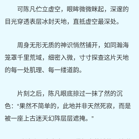
可陈凡伫立虚空，眼眸微微眯起，深邃的
目光穿透表层冰封天地，直抵虚空最深处。
周身无形无质的神识悄然铺开，如同瀚海
笼罩千里荒域，细密入微，寸寸探查这片天地
的每一处肌理、每一缕道韵。
片刻之后，陈凡眼底掠过一抹了然的沉
色：“果然不简单的，此地并非天然死寂，而是
被一座上古迷天幻阵层层遮掩。”