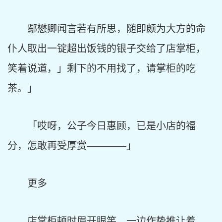
鄢懋卿闻言若有所思，随即颇为大方的命
仆人取出一锭超出饭钱的银子交给了店掌柜，
笑着说道，」剩下的不用找了，请掌柜的吃
茶。」
「哎呀，公子今日惠顾，已是小店的福
分，怎敢再受厚赏————」
更多
店掌柜顿时眉开眼笑，一边作势推让着，