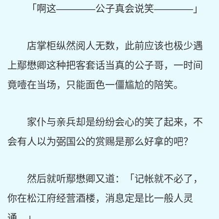
「啊这————公子真会说笑————」
店掌柜纵然阅人无数，此前应该也极少遇
上鄢懋卿这种把客套话当真的公子哥，一时间
竟噎在当场，只能面色一僵尴尬的陪笑。
家仆与亲兵却是纷纷会心的笑了起来，不
会有人以为弼国公的赏赐是那么好拿的吧？
然后就听鄢懋卿又道：「记帐就不必了，
你在松江府经营酒楼，消息定是比一般人灵
通。」