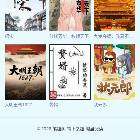
绍宋
红楼芳华，权倾天下
九龙夺嫡，我真不想当太子
大明王朝1627
赘婿
状元郎
© 2026
笔趣阁
笔下之趣 阁里阅读